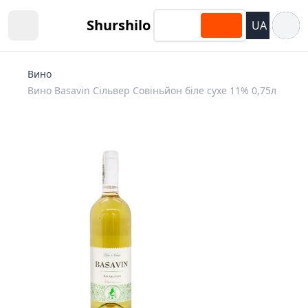
Відкри
Shurshilo
UA
Open sidebar
Вино
Вино Basavin Сільвер Совіньйон біле сухе 11% 0,75л