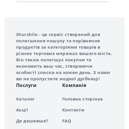
Інформація про Shurshilo та корисні посилання
Про сервіс Shurshilo
Shurshilo - це сервіс створений для
полегшення пошуку та порівняння
продуктів за категоріями товарів в
різних торгових мережах вашого міста.
Він також полегшує покупки та
економить ваш час, створюючи
особисті списки на кожен день. З нами
ви не пропустите жодної дрібниці!
Послуги
Компанія
Каталог
Головна сторінка
Акції
Контакти
Де дешевше?
FAQ