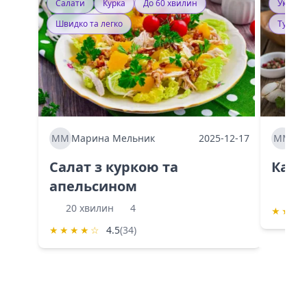
Салати
Курка
До 60 хвилин
Україн
Швидко та легко
Тушку
ММ
Марина Мельник
2025-12-17
ММ
Ма
Салат з куркою та
Каба
апельсином
60 
20 хвилин
4
★
★
★
★
★
★
★
☆
4.5
(34)