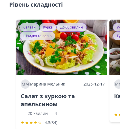
Рівень складності
Салати
Курка
До 60 хвилин
Україн
Швидко та легко
Тушку
ММ
Марина Мельник
2025-12-17
ММ
Ма
Салат з куркою та
Каба
апельсином
60 
20 хвилин
4
★
★
★
★
★
★
★
☆
4.5
(34)