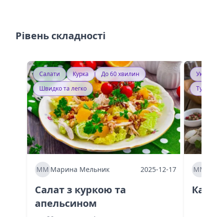
Рівень складності
Салати
Курка
До 60 хвилин
Україн
Швидко та легко
Тушку
ММ
Марина Мельник
2025-12-17
ММ
Ма
Салат з куркою та
Каба
апельсином
60 