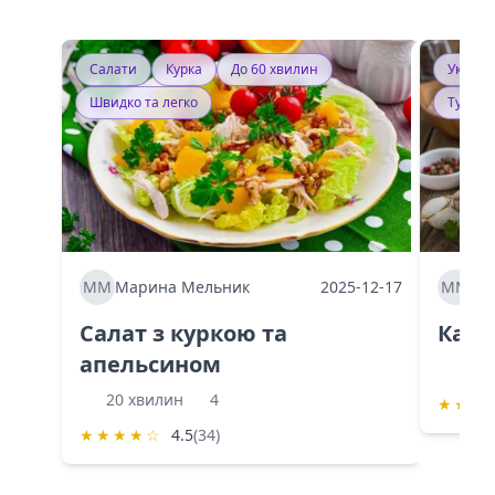
Салати
Курка
До 60 хвилин
Україн
Швидко та легко
Тушку
ММ
Марина Мельник
2025-12-17
ММ
Ма
Салат з куркою та
Каба
апельсином
60 
20 хвилин
4
★
★
★
★
★
★
★
☆
4.5
(34)