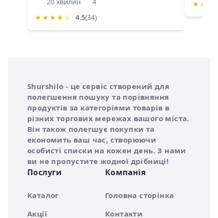
20 хвилин
4
★
★
★
★
★
★
★
☆
4.5
(34)
Інформація про Shurshilo та корисні посилання
Про сервіс Shurshilo
Shurshilo - це сервіс створений для
полегшення пошуку та порівняння
продуктів за категоріями товарів в
різних торгових мережах вашого міста.
Він також полегшує покупки та
економить ваш час, створюючи
особисті списки на кожен день. З нами
ви не пропустите жодної дрібниці!
Послуги
Компанія
Каталог
Головна сторінка
Акції
Контакти