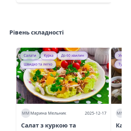
Рівень складності
Салати
Курка
До 60 хвилин
Україн
Швидко та легко
Тушку
ММ
Марина Мельник
2025-12-17
ММ
Ма
Салат з куркою та
Каба