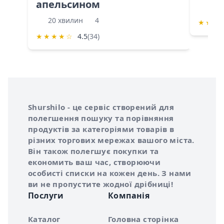
апельсином
60 
20 хвилин
4
★
★
★
★
★
★
★
☆
4.5
(34)
Інформація про Shurshilo та корисні посилання
Про сервіс Shurshilo
Shurshilo - це сервіс створений для
полегшення пошуку та порівняння
продуктів за категоріями товарів в
різних торгових мережах вашого міста.
Він також полегшує покупки та
економить ваш час, створюючи
особисті списки на кожен день. З нами
ви не пропустите жодної дрібниці!
Послуги
Компанія
Каталог
Головна сторінка