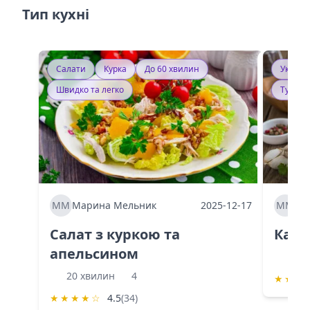
Тип кухні
Салати
Курка
До 60 хвилин
Україн
Швидко та легко
Тушку
ММ
Марина Мельник
2025-12-17
ММ
Ма
Салат з куркою та
Каба
апельсином
60 
20 хвилин
4
★
★
★
★
★
★
★
☆
4.5
(34)