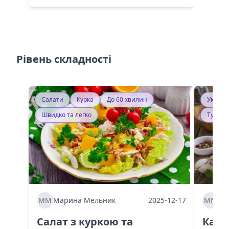
Рівень складності
Салати
Курка
До 60 хвилин
Україн
Швидко та легко
Тушку
ММ
Марина Мельник
2025-12-17
ММ
Ма
Салат з куркою та
Каба