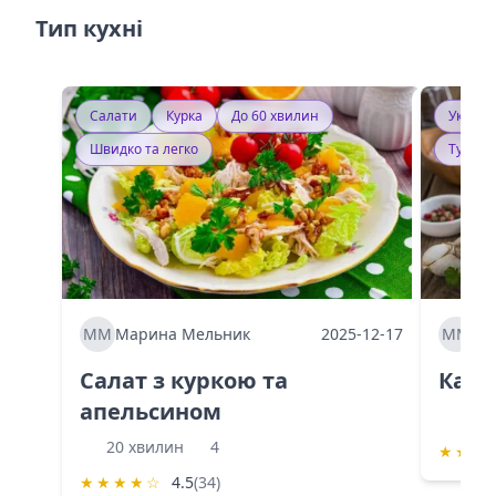
Тип кухні
Салати
Курка
До 60 хвилин
Україн
Швидко та легко
Тушку
ММ
Марина Мельник
2025-12-17
ММ
Ма
Салат з куркою та
Каба
апельсином
60 
20 хвилин
4
★
★
★
★
★
★
★
☆
4.5
(34)