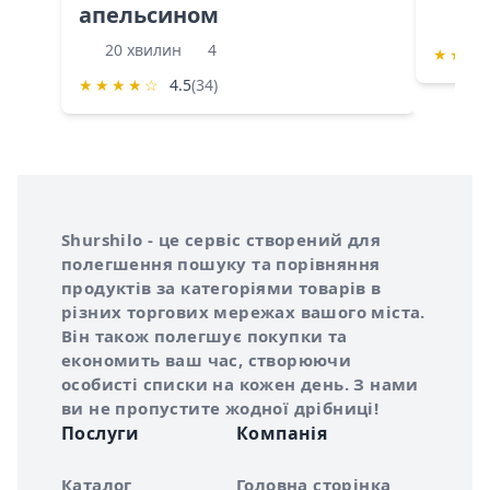
апельсином
60 
20 хвилин
4
★
★
★
★
★
★
★
☆
4.5
(34)
Інформація про Shurshilo та корисні посилання
Про сервіс Shurshilo
Shurshilo - це сервіс створений для
полегшення пошуку та порівняння
продуктів за категоріями товарів в
різних торгових мережах вашого міста.
Він також полегшує покупки та
економить ваш час, створюючи
особисті списки на кожен день. З нами
ви не пропустите жодної дрібниці!
Послуги
Компанія
Каталог
Головна сторінка