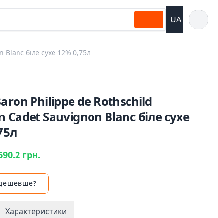
Відкрит
UA
n Blanc біле сухе 12% 0,75л
aron Philippe de Rothschild
 Cadet Sauvignon Blanc біле сухе
75л
690.2 грн.
 дешевше?
Характеристики