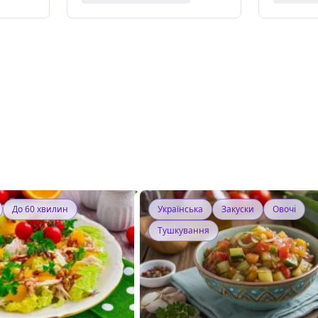
До 60 хвилин
Українська
Закуски
Овочі
Тушкування