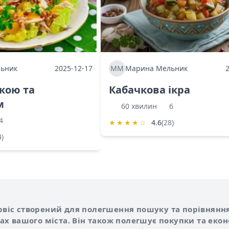
ьник
2025-12-17
ММ
Марина Мельник
ркою та
Кабачкова ікра
м
60 хвилин
6
4
★
★
★
★
☆
4.6
(28)
4)
Shurshilo та корисні посилання
hilo
сервіс створений для полегшення пошуку та порівняння
х вашого міста. Він також полегшує покупки та еко