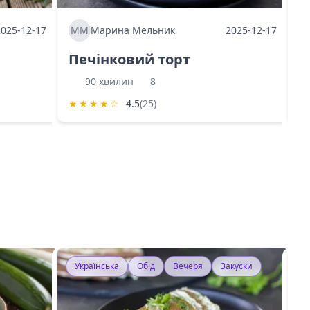
2025-12-17
ММ
Марина Мельник
2025-12-17
М
Печінковий торт
К
90 хвилин
8
★
★
★
★
☆
4.5
(25)
★
Українська
Обід
Вечеря
Закуски
У