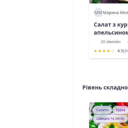
ММ
Марина Мел
Салат з ку
апельсино
20 хвилин
★
★
★
★
☆
4.5
(3
Рівень складно
Салати
Курка
Швидко та легко