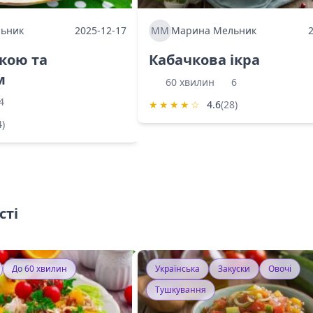
ьник
2025-12-17
ММ
Марина Мельник
ркою та
Кабачкова ікра
м
60 хвилин
6
4
★
★
★
★
☆
4.6
(28)
4)
сті
До 60 хвилин
Українська
Закуски
Овочі
Тушкування