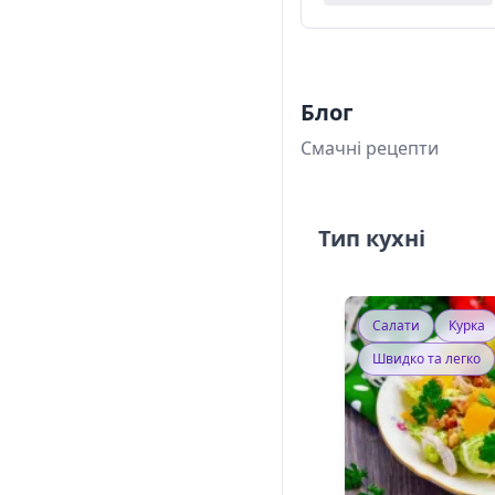
Блог
Смачні рецепти
Тип кухні
Салати
Курка
Швидко та легко