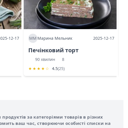
2025-12-17
ММ
Марина Мельник
2025-12-17
М
Печінковий торт
К
90 хвилин
8
★
★
★
★
☆
4.5
(25)
★
 продуктів за категоріями товарів в різних
номить ваш час, створюючи особисті списки на