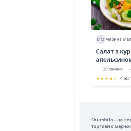
ММ
Марина Мел
Салат з ку
апельсино
20 хвилин
★
★
★
★
☆
4.5
(3
Інформація про 
Про сервіс Shurs
Shurshilo - це 
торгових мережа