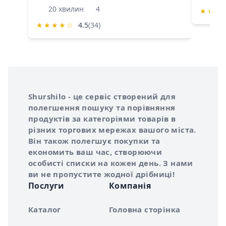
20 хвилин
4
★
★
★
★
★
★
★
☆
4.5
(34)
Інформація про Shurshilo та корисні посилання
Про сервіс Shurshilo
Shurshilo - це сервіс створений для
полегшення пошуку та порівняння
продуктів за категоріями товарів в
різних торгових мережах вашого міста.
Він також полегшує покупки та
економить ваш час, створюючи
особисті списки на кожен день. З нами
ви не пропустите жодної дрібниці!
Послуги
Компанія
Каталог
Головна сторінка