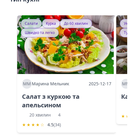
Салати
Курка
До 60 хвилин
Україн
Швидко та легко
Тушку
ММ
Марина Мельник
2025-12-17
ММ
Ма
Салат з куркою та
Каба
апельсином
60 
20 хвилин
4
★
★
★
★
★
★
★
☆
4.5
(34)