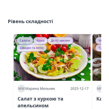
Рівень складності
Салати
Курка
До 60 хвилин
Україн
Швидко та легко
Тушку
ММ
Марина Мельник
2025-12-17
ММ
Ма
Салат з куркою та
Каба
апельсином
60 