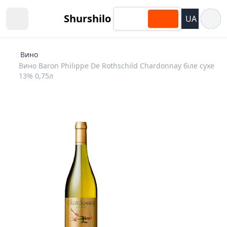
Відкри
Shurshilo
UA
Open sidebar
Вино
Вино Baron Philippe De Rothschild Chardonnay біле сухе
13% 0,75л