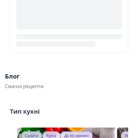
Блог
Смачні рецепти
Тип кухні
Салати
Курка
До 60 хвилин
Україн