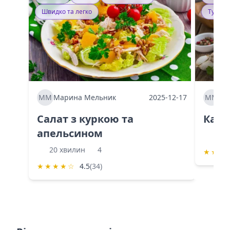
Швидко та легко
Тушку
ММ
Марина Мельник
2025-12-17
ММ
Ма
Салат з куркою та
Каба
апельсином
60 
20 хвилин
4
★
★
★
★
★
★
★
☆
4.5
(34)