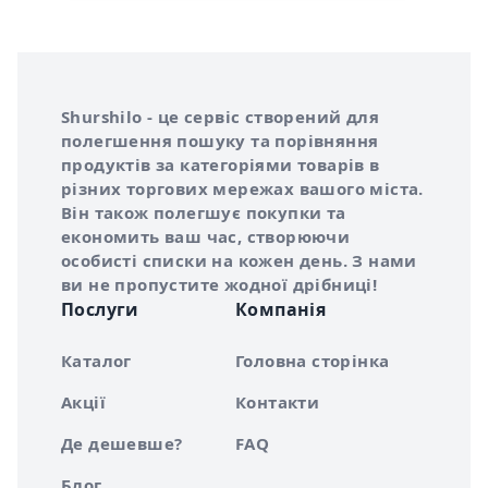
Інформація про Shurshilo та корисні посилання
Про сервіс Shurshilo
Shurshilo - це сервіс створений для
полегшення пошуку та порівняння
продуктів за категоріями товарів в
різних торгових мережах вашого міста.
Він також полегшує покупки та
економить ваш час, створюючи
особисті списки на кожен день. З нами
ви не пропустите жодної дрібниці!
Послуги
Компанія
Каталог
Головна сторінка
Акції
Контакти
Де дешевше?
FAQ
Блог