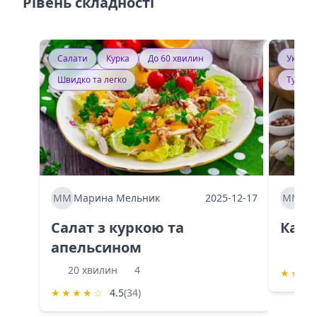
Рівень складності
Салати
Курка
До 60 хвилин
Україн
Швидко та легко
Тушку
ММ
Марина Мельник
2025-12-17
ММ
Ма
Салат з куркою та
Каба
апельсином
60 
20 хвилин
4
★
★
★
★
★
★
★
☆
4.5
(34)