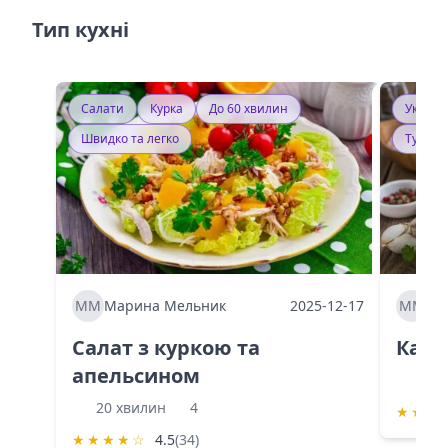
Тип кухні
Салати
Курка
До 60 хвилин
Україн
Швидко та легко
Тушку
ММ
Марина Мельник
2025-12-17
ММ
Ма
Салат з куркою та
Каба
апельсином
60 
20 хвилин
4
★
★
★
★
★
★
★
☆
4.5
(34)