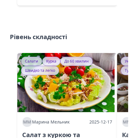
Рівень складності
Салати
Курка
До 60 хвилин
Україн
Швидко та легко
Тушку
ММ
Марина Мельник
2025-12-17
ММ
Ма
Салат з куркою та
Каба