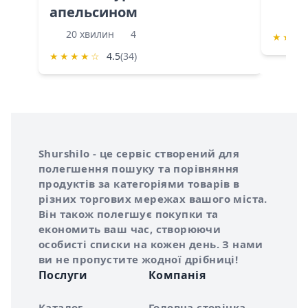
апельсином
60 
20 хвилин
4
★
★
★
★
★
★
★
☆
4.5
(34)
Інформація про Shurshilo та корисні посилання
Про сервіс Shurshilo
Shurshilo - це сервіс створений для
полегшення пошуку та порівняння
продуктів за категоріями товарів в
різних торгових мережах вашого міста.
Він також полегшує покупки та
економить ваш час, створюючи
особисті списки на кожен день. З нами
ви не пропустите жодної дрібниці!
Послуги
Компанія
Каталог
Головна сторінка