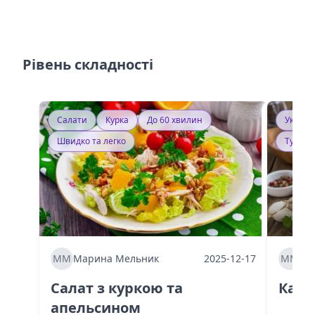
Рівень складності
Салати
Курка
До 60 хвилин
Україн
Швидко та легко
Тушку
ММ
Марина Мельник
2025-12-17
ММ
Ма
Салат з куркою та
Каба
апельсином
60 