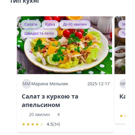
Тип кухні
Салати
Курка
До 60 хвилин
Україн
Швидко та легко
Тушку
ММ
Марина Мельник
2025-12-17
ММ
Ма
Салат з куркою та
Каба
апельсином
60 
20 хвилин
4
★
★
★
★
★
★
★
☆
4.5
(34)