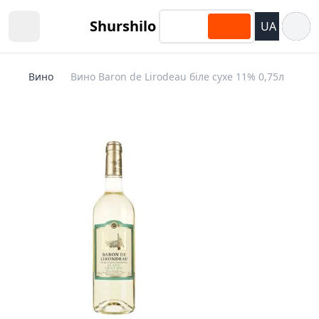
Відкри
Shurshilo
UA
Open sidebar
Вино
Вино Baron de Lirodeau біле сухе 11% 0,75л