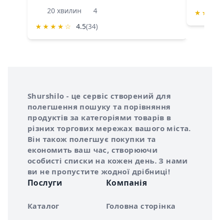
20 хвилин
4
★
★
★
★
★
★
★
☆
4.5
(34)
Інформація про Shurshilo та корисні посилання
Про сервіс Shurshilo
Shurshilo - це сервіс створений для
полегшення пошуку та порівняння
продуктів за категоріями товарів в
різних торгових мережах вашого міста.
Він також полегшує покупки та
економить ваш час, створюючи
особисті списки на кожен день. З нами
ви не пропустите жодної дрібниці!
Послуги
Компанія
Каталог
Головна сторінка