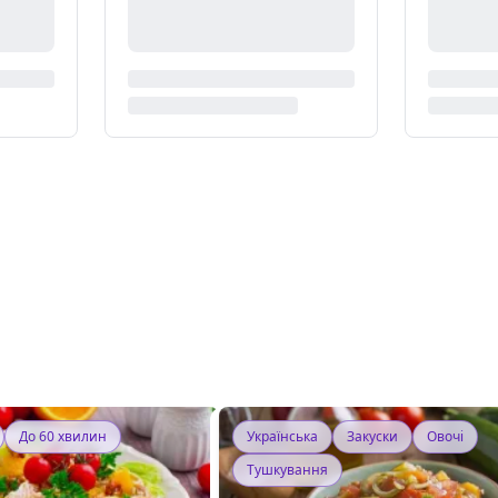
До 60 хвилин
Українська
Закуски
Овочі
Тушкування