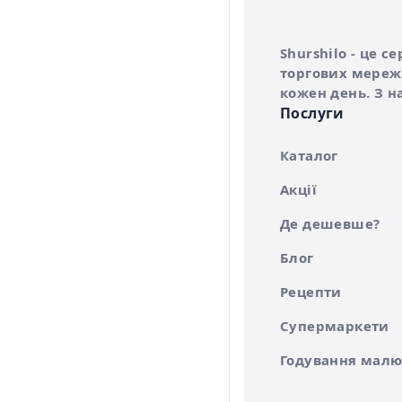
Інформація про 
Про сервіс Shurs
Shurshilo - це 
торгових мережа
кожен день. З н
Послуги
Каталог
Акції
Де дешевше?
Блог
Рецепти
Супермаркети
Годування малю