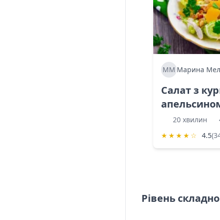
ММ
Марина Мел
Салат з ку
апельсино
20 хвилин
★
★
★
★
☆
4.5
(3
Рівень складно