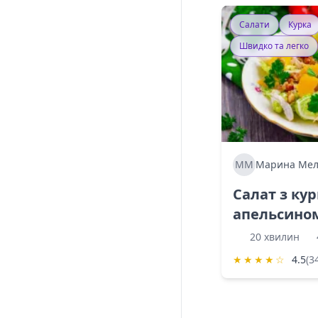
Салати
Курка
Швидко та легко
ММ
Марина Мел
Салат з ку
апельсино
20 хвилин
★
★
★
★
☆
4.5
(3