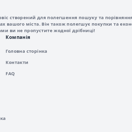
Shurshilo та корисні посилання
hilo
сервіс створений для полегшення пошуку та порівняння
х вашого міста. Він також полегшує покупки та еко
ами ви не пропустите жодної дрібниці!
Компанія
Головна сторінка
Контакти
FAQ
ка