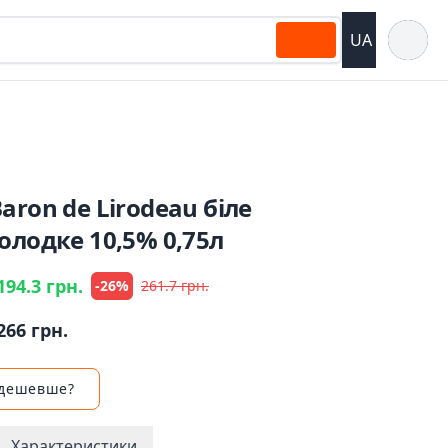
Відкрит
UA
aron de Lirodeau біле
олодке 10,5% 0,75л
194.3 грн.
-26%
261.7 грн.
266 грн.
 дешевше?
Характеристики