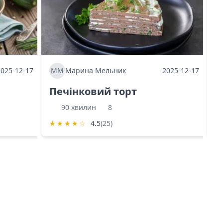
2025-12-17
ММ
Марина Мельник
2025-12-17
М
Печінковий торт
К
90 хвилин
8
★
★
★
★
☆
4.5
(25)
★