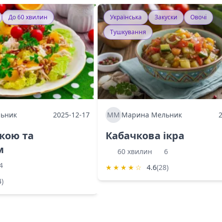
До 60 хвилин
Українська
Закуски
Овочі
Тушкування
ьник
2025-12-17
ММ
Марина Мельник
ркою та
Кабачкова ікра
м
60 хвилин
6
4
★
★
★
★
☆
4.6
(28)
4)