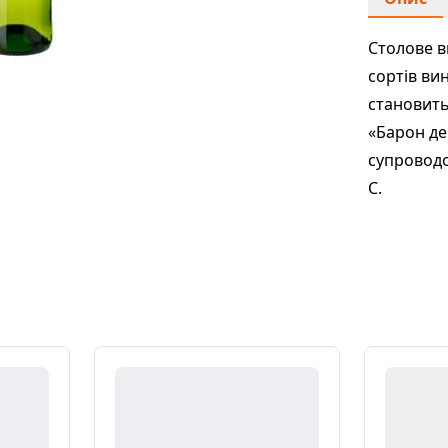
Столове в
сортів ви
становить
«Барон де
супроводо
С.