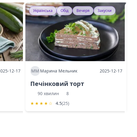
Українська
Обід
Вечеря
Закуски
У
2025-12-17
ММ
Марина Мельник
2025-12-17
М
Печінковий торт
К
90 хвилин
8
★
★
★
★
☆
4.5
(25)
★