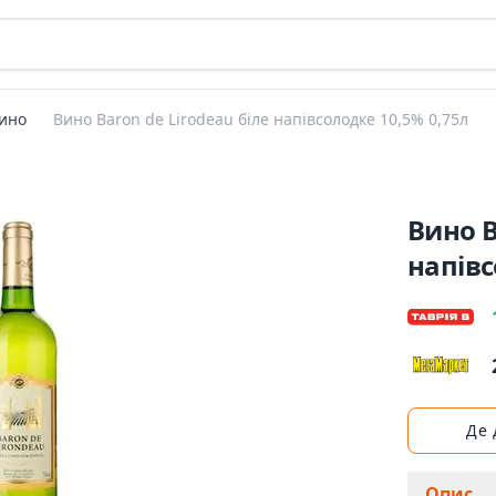
ино
Вино Baron de Lirodeau біле напівсолодке 10,5% 0,75л
Вино B
напівс
Де
Опис