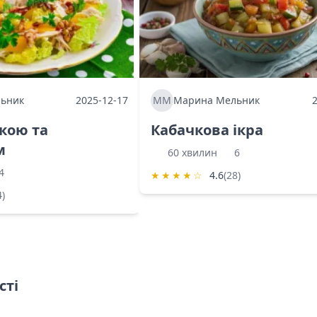
ьник
2025-12-17
ММ
Марина Мельник
ркою та
Кабачкова ікра
м
60 хвилин
6
4
★
★
★
★
☆
4.6
(28)
4)
сті