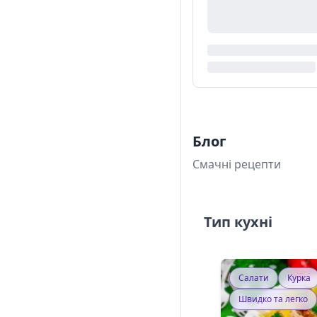
Блог
Смачні рецепти
Тип кухні
Салати
Курка
Швидко та легко