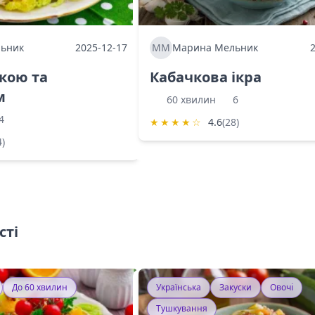
ьник
2025-12-17
ММ
Марина Мельник
ркою та
Кабачкова ікра
м
60 хвилин
6
4
★
★
★
★
☆
4.6
(28)
4)
сті
До 60 хвилин
Українська
Закуски
Овочі
Тушкування