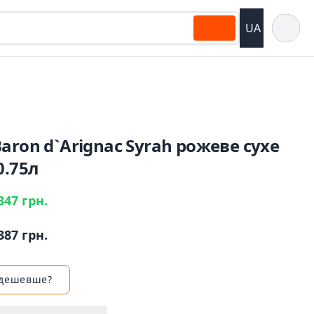
Відкрит
UA
aron d`Arignac Syrah рожеве сухе
0.75л
347 грн.
387 грн.
 дешевше?