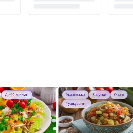
До 60 хвилин
Українська
Закуски
Овочі
Тушкування