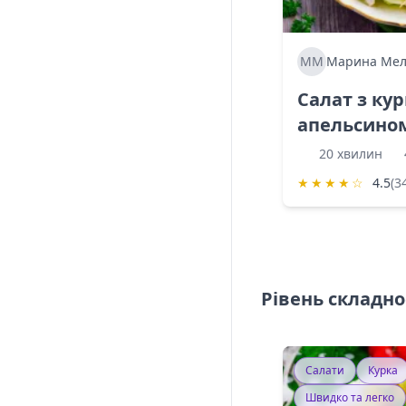
ММ
Марина Мел
Салат з ку
апельсино
20 хвилин
★
★
★
★
☆
4.5
(3
Рівень складно
Салати
Курка
Швидко та легко