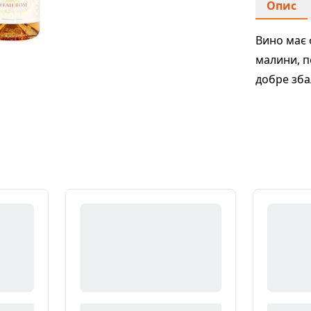
Опис
Вино має 
малини, п
добре зба