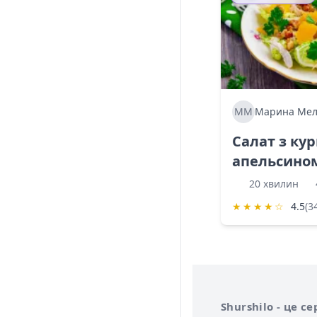
ММ
Марина Мел
Салат з ку
апельсино
20 хвилин
★
★
★
★
☆
4.5
(3
Інформація про 
Про сервіс Shurs
Shurshilo - це 