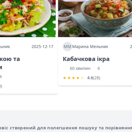
ьник
2025-12-17
ММ
Марина Мельник
ркою та
Кабачкова ікра
м
60 хвилин
6
4
★
★
★
★
☆
4.6
(28)
4)
Shurshilo та корисні посилання
hilo
сервіс створений для полегшення пошуку та порівняння