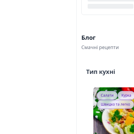
Блог
Смачні рецепти
Тип кухні
Салати
Курка
Швидко та легко