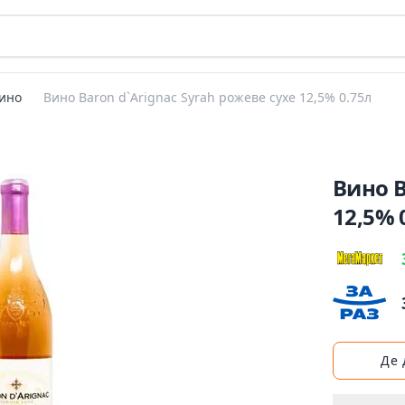
ино
Вино Baron d`Arignac Syrah рожеве сухе 12,5% 0.75л
Вино B
12,5% 
Де