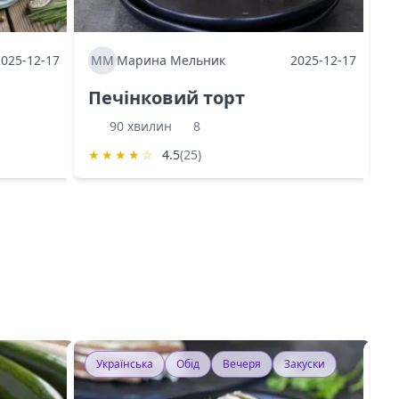
2025-12-17
ММ
Марина Мельник
2025-12-17
М
Печінковий торт
К
90 хвилин
8
★
★
★
★
☆
4.5
(25)
★
Українська
Обід
Вечеря
Закуски
У