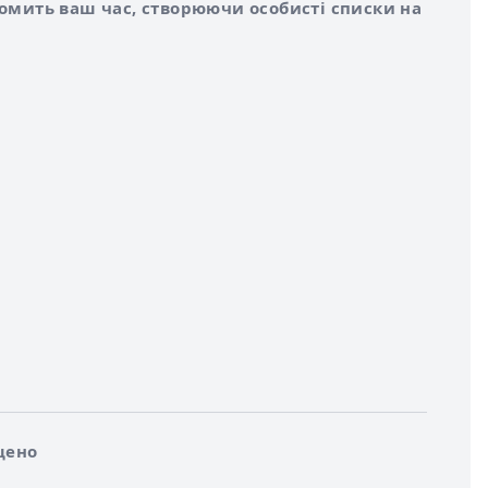
номить ваш час, створюючи особисті списки на
щено