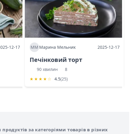
2025-12-17
ММ
Марина Мельник
2025-12-17
М
Печінковий торт
К
90 хвилин
8
★
★
★
★
☆
4.5
(25)
★
 продуктів за категоріями товарів в різних