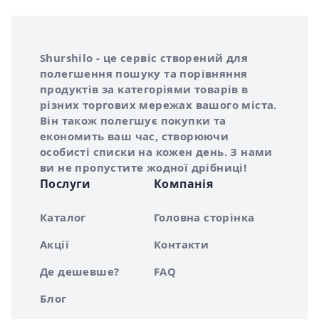
Інформація про Shurshilo та корисні посилання
Про сервіс Shurshilo
Shurshilo - це сервіс створений для
полегшення пошуку та порівняння
продуктів за категоріями товарів в
різних торгових мережах вашого міста.
Він також полегшує покупки та
економить ваш час, створюючи
особисті списки на кожен день. З нами
ви не пропустите жодної дрібниці!
Послуги
Компанія
Каталог
Головна сторінка
Акції
Контакти
Де дешевше?
FAQ
Блог