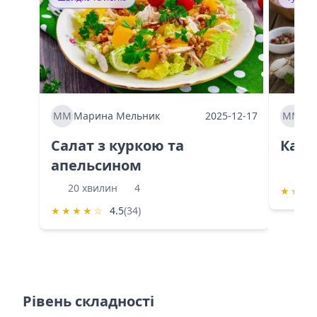
ММ
Марина Мельник
2025-12-17
ММ
Ма
Салат з куркою та
Каба
апельсином
60 
20 хвилин
4
★
★
★
★
★
★
★
☆
4.5
(34)
Рівень складності