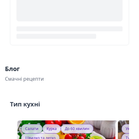
Блог
Смачні рецепти
Тип кухні
Салати
Курка
До 60 хвилин
Україн
Швидко та легко
Тушку