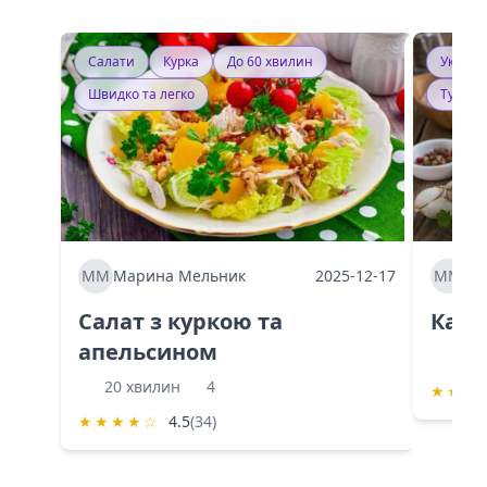
Салати
Курка
До 60 хвилин
Україн
Швидко та легко
Тушку
ММ
Марина Мельник
2025-12-17
ММ
Ма
Салат з куркою та
Каба
апельсином
60 
20 хвилин
4
★
★
★
★
★
★
★
☆
4.5
(34)