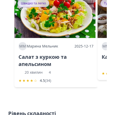
Швидко та легко
Тушку
ММ
Марина Мельник
2025-12-17
ММ
Ма
Салат з куркою та
Каба
апельсином
60 
20 хвилин
4
★
★
★
★
★
★
★
☆
4.5
(34)
Рівень складності