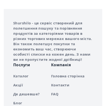
Інформація про Shurshilo та корисні посилання
Про сервіс Shurshilo
Shurshilo - це сервіс створений для
полегшення пошуку та порівняння
продуктів за категоріями товарів в
різних торгових мережах вашого міста.
Він також полегшує покупки та
економить ваш час, створюючи
особисті списки на кожен день. З нами
ви не пропустите жодної дрібниці!
Послуги
Компанія
Каталог
Головна сторінка
Акції
Контакти
Де дешевше?
FAQ
Блог