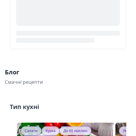
Блог
Смачні рецепти
Тип кухні
Салати
Курка
До 60 хвилин
Україн