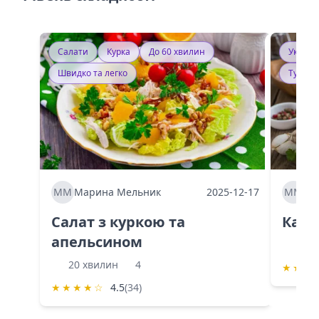
Салати
Курка
До 60 хвилин
Україн
Швидко та легко
Тушку
ММ
Марина Мельник
2025-12-17
ММ
Ма
Салат з куркою та
Каба
апельсином
60 
20 хвилин
4
★
★
★
★
★
★
★
☆
4.5
(34)