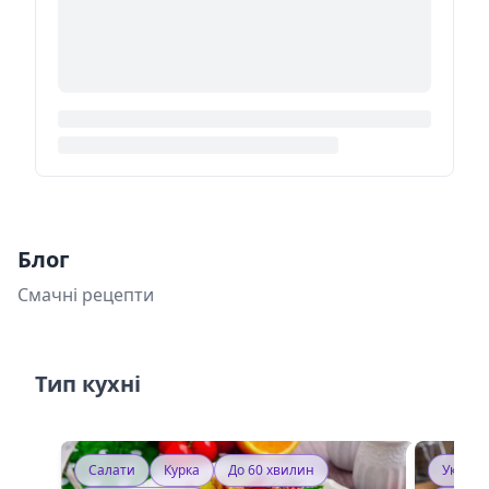
Блог
Смачні рецепти
Тип кухні
Салати
Курка
До 60 хвилин
Україн