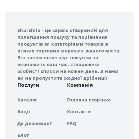
Інформація про Shurshilo та корисні посилання
Про сервіс Shurshilo
Shurshilo - це сервіс створений для
полегшення пошуку та порівняння
продуктів за категоріями товарів в
різних торгових мережах вашого міста.
Він також полегшує покупки та
економить ваш час, створюючи
особисті списки на кожен день. З нами
ви не пропустите жодної дрібниці!
Послуги
Компанія
Каталог
Головна сторінка
Акції
Контакти
Де дешевше?
FAQ
Блог