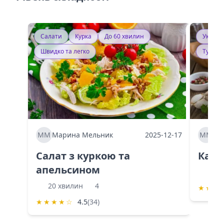
Салати
Курка
До 60 хвилин
Україн
Швидко та легко
Тушку
ММ
Марина Мельник
2025-12-17
ММ
Ма
Салат з куркою та
Каба
апельсином
60 
20 хвилин
4
★
★
★
★
★
★
★
☆
4.5
(34)