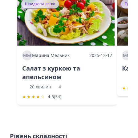
Швидко та легко
Тушку
ММ
Марина Мельник
2025-12-17
ММ
Ма
Салат з куркою та
Каба
апельсином
60 
20 хвилин
4
★
★
★
★
★
★
★
☆
4.5
(34)
Рівень складності