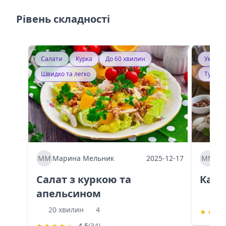
Рівень складності
Салати
Курка
До 60 хвилин
Україн
Швидко та легко
Тушку
ММ
Марина Мельник
2025-12-17
ММ
Ма
Салат з куркою та
Каба
апельсином
60 
20 хвилин
4
★
★
★
★
★
★
★
☆
4.5
(34)