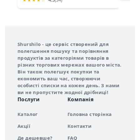
Інформація про Shurshilo та корисні посилання
Про сервіс Shurshilo
Shurshilo - це сервіс створений для
полегшення пошуку та порівняння
продуктів за категоріями товарів в
різних торгових мережах вашого міста.
Він також полегшує покупки та
економить ваш час, створюючи
особисті списки на кожен день. З нами
ви не пропустите жодної дрібниці!
Послуги
Компанія
Каталог
Головна сторінка
Акції
Контакти
Де дешевше?
FAQ