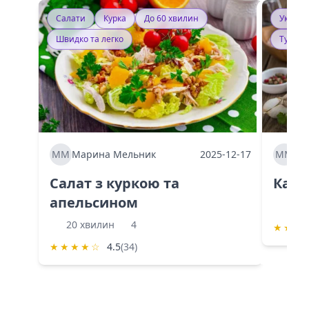
Салати
Курка
До 60 хвилин
Україн
Швидко та легко
Тушку
ММ
Марина Мельник
2025-12-17
ММ
Ма
Салат з куркою та
Каба
апельсином
60 
20 хвилин
4
★
★
★
★
★
★
★
☆
4.5
(34)