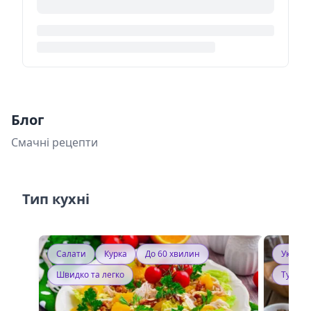
Блог
Смачні рецепти
Тип кухні
Салати
Курка
До 60 хвилин
Україн
Швидко та легко
Тушку