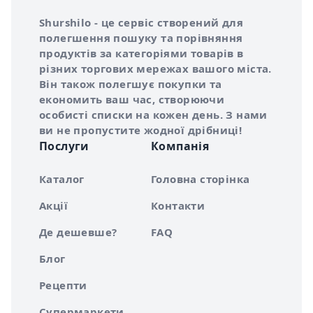
Інформація про Shurshilo та корисні посилання
Про сервіс Shurshilo
Shurshilo - це сервіс створений для
полегшення пошуку та порівняння
продуктів за категоріями товарів в
різних торгових мережах вашого міста.
Він також полегшує покупки та
економить ваш час, створюючи
особисті списки на кожен день. З нами
ви не пропустите жодної дрібниці!
Послуги
Компанія
Каталог
Головна сторінка
Акції
Контакти
Де дешевше?
FAQ
Блог
Рецепти
Супермаркети