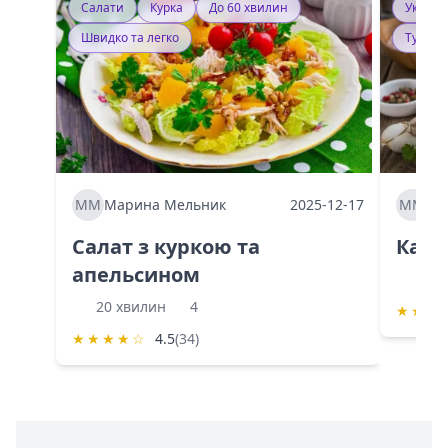
Салати
Курка
До 60 хвилин
Україн
Швидко та легко
Тушку
ММ
Марина Мельник
2025-12-17
ММ
Ма
Салат з куркою та
Каба
апельсином
60 
20 хвилин
4
★
★
★
★
★
★
★
☆
4.5
(34)