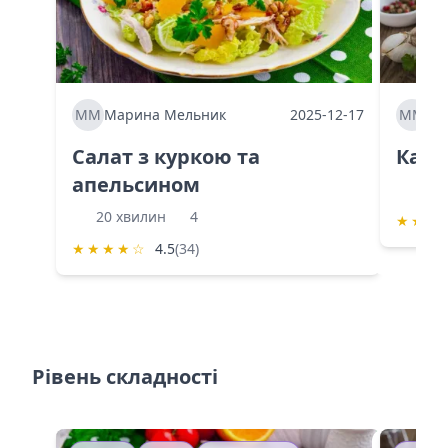
ММ
Марина Мельник
2025-12-17
ММ
Ма
Салат з куркою та
Каба
апельсином
60 
20 хвилин
4
★
★
★
★
★
★
★
☆
4.5
(34)
Рівень складності