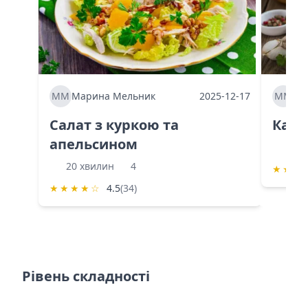
ММ
Марина Мельник
2025-12-17
ММ
Ма
Салат з куркою та
Каба
апельсином
60 
20 хвилин
4
★
★
★
★
★
★
★
☆
4.5
(34)
Рівень складності