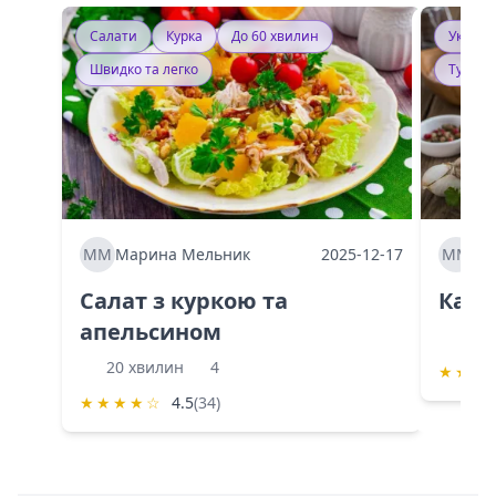
Салати
Курка
До 60 хвилин
Україн
Швидко та легко
Тушку
ММ
Марина Мельник
2025-12-17
ММ
Ма
Салат з куркою та
Каба
апельсином
60 
20 хвилин
4
★
★
★
★
★
★
★
☆
4.5
(34)