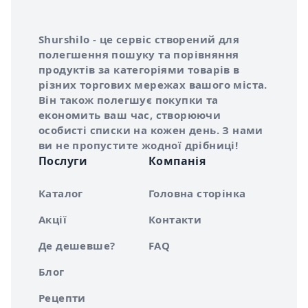
Інформація про Shurshilo та корисні посилання
Про сервіс Shurshilo
Shurshilo - це сервіс створений для
полегшення пошуку та порівняння
продуктів за категоріями товарів в
різних торгових мережах вашого міста.
Він також полегшує покупки та
економить ваш час, створюючи
особисті списки на кожен день. З нами
ви не пропустите жодної дрібниці!
Послуги
Компанія
Каталог
Головна сторінка
Акції
Контакти
Де дешевше?
FAQ
Блог
Рецепти