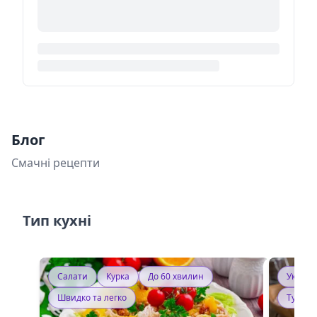
Блог
Смачні рецепти
Тип кухні
Салати
Курка
До 60 хвилин
Україн
Швидко та легко
Тушку