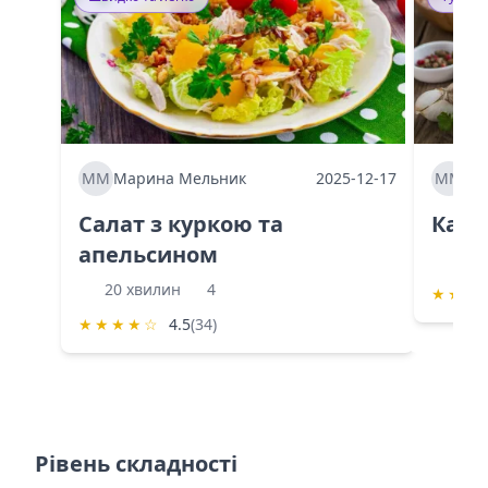
ММ
Марина Мельник
2025-12-17
ММ
Ма
Салат з куркою та
Каба
апельсином
60 
20 хвилин
4
★
★
★
★
★
★
★
☆
4.5
(34)
Рівень складності