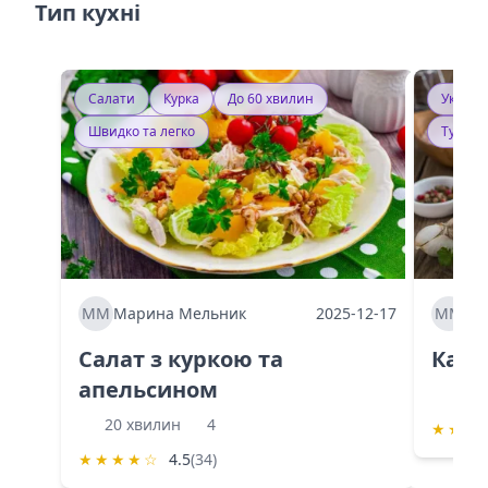
Тип кухні
Салати
Курка
До 60 хвилин
Україн
Швидко та легко
Тушку
ММ
Марина Мельник
2025-12-17
ММ
Ма
Салат з куркою та
Каба
апельсином
60 
20 хвилин
4
★
★
★
★
★
★
★
☆
4.5
(34)