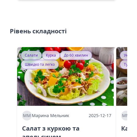
Рівень складності
Салати
Курка
До 60 хвилин
Україн
Швидко та легко
Тушку
ММ
Марина Мельник
2025-12-17
ММ
Ма
Салат з куркою та
Каба
апельсином