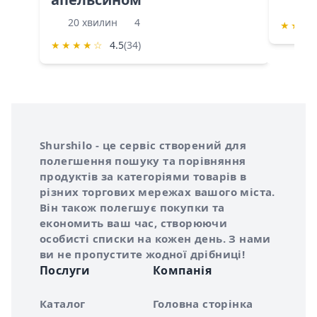
60 
20 хвилин
4
★
★
★
★
★
★
★
☆
4.5
(34)
Інформація про Shurshilo та корисні посилання
Про сервіс Shurshilo
Shurshilo - це сервіс створений для
полегшення пошуку та порівняння
продуктів за категоріями товарів в
різних торгових мережах вашого міста.
Він також полегшує покупки та
економить ваш час, створюючи
особисті списки на кожен день. З нами
ви не пропустите жодної дрібниці!
Послуги
Компанія
Каталог
Головна сторінка