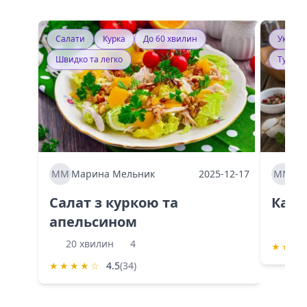
Салати
Курка
До 60 хвилин
Україн
Швидко та легко
Тушку
ММ
Марина Мельник
2025-12-17
ММ
Ма
Салат з куркою та
Каба
апельсином
60 
20 хвилин
4
★
★
★
★
★
★
★
☆
4.5
(34)