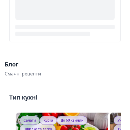
Блог
Смачні рецепти
Тип кухні
Салати
Курка
До 60 хвилин
Україн
Швидко та легко
Тушку