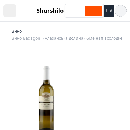
Відкри
Shurshilo
UA
Open sidebar
Вино
Вино Badagoni «Алазанська долина» біле напівсолодке