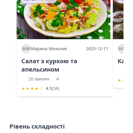
ММ
Марина Мельник
2025-12-17
ММ
Ма
Салат з куркою та
Каба
апельсином
60 
20 хвилин
4
★
★
★
★
★
★
★
☆
4.5
(34)
Рівень складності