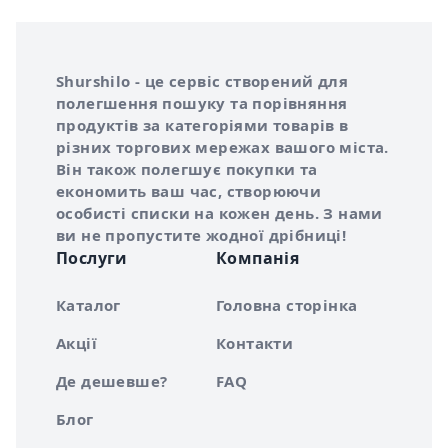
Інформація про Shurshilo та корисні посилання
Про сервіс Shurshilo
Shurshilo - це сервіс створений для
полегшення пошуку та порівняння
продуктів за категоріями товарів в
різних торгових мережах вашого міста.
Він також полегшує покупки та
економить ваш час, створюючи
особисті списки на кожен день. З нами
ви не пропустите жодної дрібниці!
Послуги
Компанія
Каталог
Головна сторінка
Акції
Контакти
Де дешевше?
FAQ
Блог