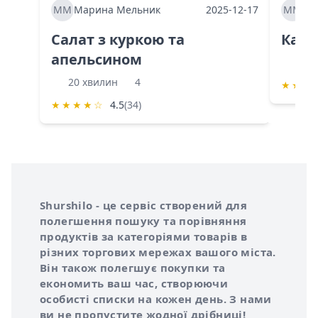
ММ
Марина Мельник
2025-12-17
ММ
Ма
Салат з куркою та
Каба
апельсином
60 
20 хвилин
4
★
★
★
★
★
★
★
☆
4.5
(34)
Інформація про Shurshilo та корисні посилання
Про сервіс Shurshilo
Shurshilo - це сервіс створений для
полегшення пошуку та порівняння
продуктів за категоріями товарів в
різних торгових мережах вашого міста.
Він також полегшує покупки та
економить ваш час, створюючи
особисті списки на кожен день. З нами
ви не пропустите жодної дрібниці!