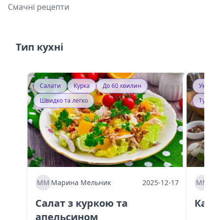
Смачні рецепти
Тип кухні
Салати
Курка
До 60 хвилин
Україн
Швидко та легко
Тушку
ММ
Марина Мельник
2025-12-17
ММ
Ма
Салат з куркою та
Каба
апельсином
60 