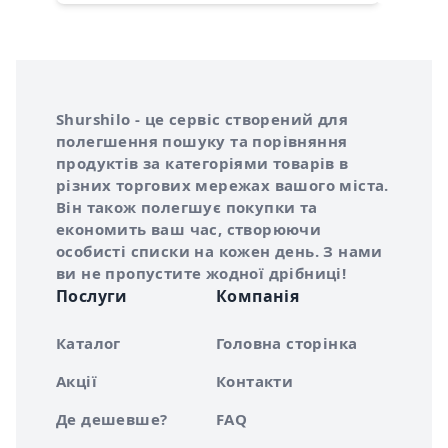
Інформація про Shurshilo та корисні посилання
Про сервіс Shurshilo
Shurshilo - це сервіс створений для
полегшення пошуку та порівняння
продуктів за категоріями товарів в
різних торгових мережах вашого міста.
Він також полегшує покупки та
економить ваш час, створюючи
особисті списки на кожен день. З нами
ви не пропустите жодної дрібниці!
Послуги
Компанія
Каталог
Головна сторінка
Акції
Контакти
Де дешевше?
FAQ