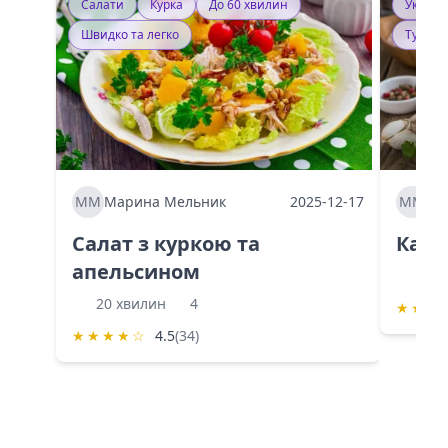
Салати
Курка
До 60 хвилин
Україн
Швидко та легко
Тушку
ММ
Марина Мельник
2025-12-17
ММ
Ма
Салат з куркою та
Каба
апельсином
60 
20 хвилин
4
★
★
★
★
★
★
★
☆
4.5
(34)