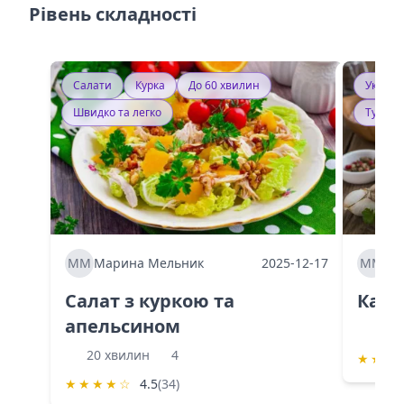
Рівень складності
Салати
Курка
До 60 хвилин
Україн
Швидко та легко
Тушку
ММ
Марина Мельник
2025-12-17
ММ
Ма
Салат з куркою та
Каба
апельсином
60 
20 хвилин
4
★
★
★
★
★
★
★
☆
4.5
(34)