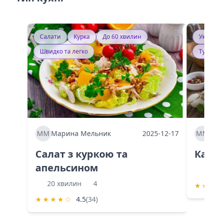
Салати
Курка
До 60 хвилин
Україн
Швидко та легко
Тушку
ММ
Марина Мельник
2025-12-17
ММ
Ма
Салат з куркою та
Каба
апельсином
60 
20 хвилин
4
★
★
★
★
★
★
★
☆
4.5
(34)