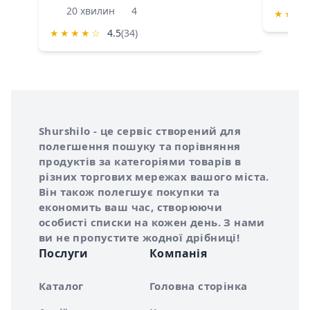
20 хвилин
4
★
★
★
★
★
★
★
☆
4.5
(34)
Інформація про Shurshilo та корисні посилання
Про сервіс Shurshilo
Shurshilo - це сервіс створений для
полегшення пошуку та порівняння
продуктів за категоріями товарів в
різних торгових мережах вашого міста.
Він також полегшує покупки та
економить ваш час, створюючи
особисті списки на кожен день. З нами
ви не пропустите жодної дрібниці!
Послуги
Компанія
Каталог
Головна сторінка