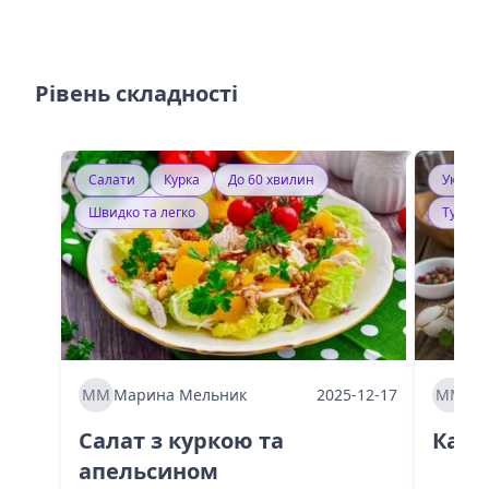
Рівень складності
Салати
Курка
До 60 хвилин
Україн
Швидко та легко
Тушку
ММ
Марина Мельник
2025-12-17
ММ
Ма
Салат з куркою та
Каба
апельсином
60 