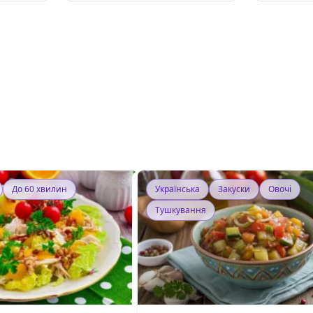
До 60 хвилин
Українська
Закуски
Овочі
Тушкування