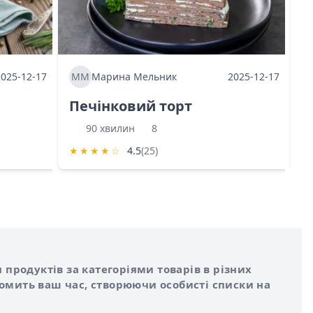
2025-12-17
ММ
Марина Мельник
2025-12-17
М
Печінковий торт
К
90 хвилин
8
★
★
★
★
☆
4.5
(25)
★
 продуктів за категоріями товарів в різних
номить ваш час, створюючи особисті списки на