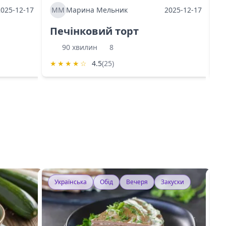
2025-12-17
ММ
Марина Мельник
2025-12-17
М
Печінковий торт
К
90 хвилин
8
★
★
★
★
☆
4.5
(25)
★
Українська
Обід
Вечеря
Закуски
У