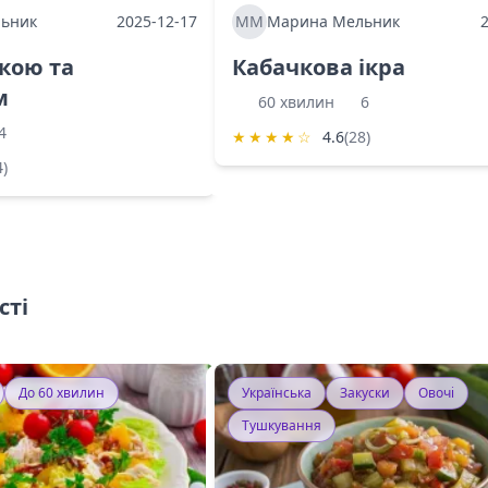
ьник
2025-12-17
ММ
Марина Мельник
ркою та
Кабачкова ікра
м
60 хвилин
6
4
★
★
★
★
☆
4.6
(28)
4)
сті
До 60 хвилин
Українська
Закуски
Овочі
Тушкування