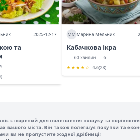
ьник
2025-12-17
ММ
Марина Мельник
ркою та
Кабачкова ікра
м
60 хвилин
6
4
★
★
★
★
☆
4.6
(28)
4)
Shurshilo та корисні посилання
hilo
сервіс створений для полегшення пошуку та порівняння
х вашого міста. Він також полегшує покупки та еко
ами ви не пропустите жодної дрібниці!