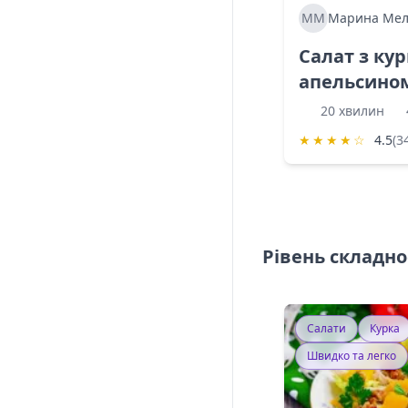
ММ
Марина Мел
Салат з ку
апельсино
20 хвилин
★
★
★
★
☆
4.5
(3
Рівень складно
Салати
Курка
Швидко та легко