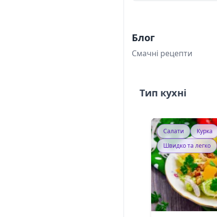
Блог
Смачні рецепти
Тип кухні
Салати
Курка
Швидко та легко