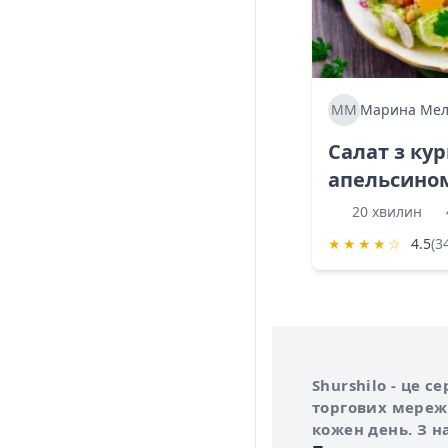
ММ
Марина Мел
Салат з ку
апельсино
20 хвилин
★
★
★
★
☆
4.5
(3
Інформація про 
Про сервіс Shurs
Shurshilo - це 
торгових мережа
кожен день. З н