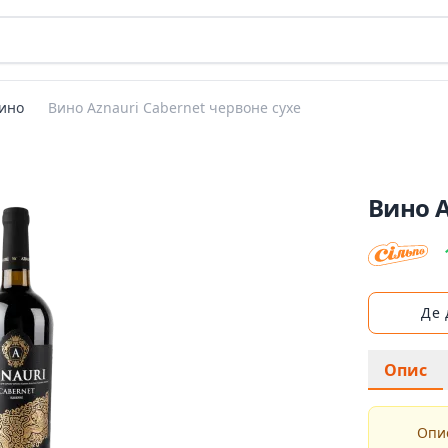
ино
Вино Aznauri Cabernet червоне сухе
Вино A
Де
Опис
Опис