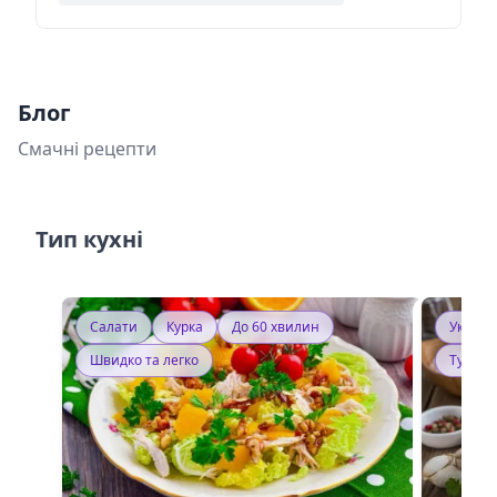
Блог
Смачні рецепти
Тип кухні
Салати
Курка
До 60 хвилин
Україн
Швидко та легко
Тушку