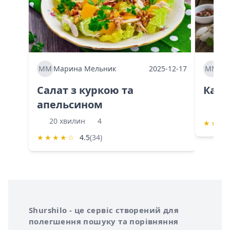
ММ
Марина Мельник
2025-12-17
ММ
Ма
Салат з куркою та
Каба
апельсином
60 
20 хвилин
4
★
★
★
★
★
★
★
☆
4.5
(34)
Інформація про Shurshilo та корисні посилання
Про сервіс Shurshilo
Shurshilo - це сервіс створений для
полегшення пошуку та порівняння