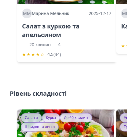
ММ
Марина Мельник
2025-12-17
ММ
Ма
Салат з куркою та
Каба
апельсином
60 
20 хвилин
4
★
★
★
★
★
★
★
☆
4.5
(34)
Рівень складності
Салати
Курка
До 60 хвилин
Україн
Швидко та легко
Тушку