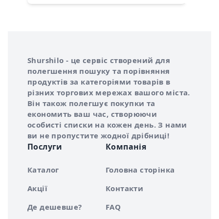
Інформація про Shurshilo та корисні посилання
Про сервіс Shurshilo
Shurshilo - це сервіс створений для
полегшення пошуку та порівняння
продуктів за категоріями товарів в
різних торгових мережах вашого міста.
Він також полегшує покупки та
економить ваш час, створюючи
особисті списки на кожен день. З нами
ви не пропустите жодної дрібниці!
Послуги
Компанія
Каталог
Головна сторінка
Акції
Контакти
Де дешевше?
FAQ