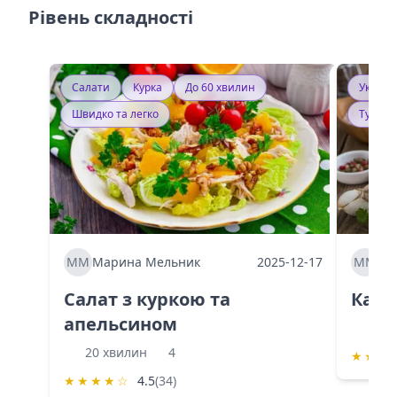
Рівень складності
Салати
Курка
До 60 хвилин
Україн
Швидко та легко
Тушку
ММ
Марина Мельник
2025-12-17
ММ
Ма
Салат з куркою та
Каба
апельсином
60 
20 хвилин
4
★
★
★
★
★
★
★
☆
4.5
(34)