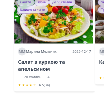
Салати
Курка
До 60 хвилин
Україн
Швидко та легко
Тушку
ММ
Марина Мельник
2025-12-17
ММ
Ма
Салат з куркою та
Каба
апельсином
60 
20 хвилин
4
★
★
★
★
★
★
★
☆
4.5
(34)