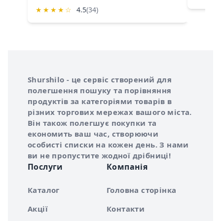
★
★
★
★
☆
4.5
(34)
Інформація про Shurshilo та корисні посилання
Про сервіс Shurshilo
Shurshilo - це сервіс створений для
полегшення пошуку та порівняння
продуктів за категоріями товарів в
різних торгових мережах вашого міста.
Він також полегшує покупки та
економить ваш час, створюючи
особисті списки на кожен день. З нами
ви не пропустите жодної дрібниці!
Послуги
Компанія
Каталог
Головна сторінка
Акції
Контакти