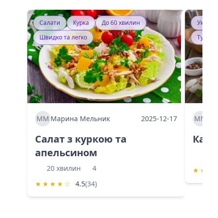
Салати
Курка
До 60 хвилин
Україн
Швидко та легко
Тушку
ММ
Марина Мельник
2025-12-17
ММ
Ма
Салат з куркою та
Каба
апельсином
60 
20 хвилин
4
★
★
★
★
★
★
★
☆
4.5
(34)