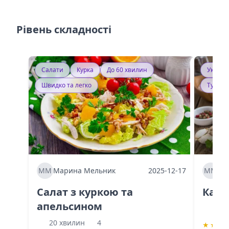
Рівень складності
Салати
Курка
До 60 хвилин
Україн
Швидко та легко
Тушку
ММ
Марина Мельник
2025-12-17
ММ
Ма
Салат з куркою та
Каба
апельсином
60 
20 хвилин
4
★
★
★