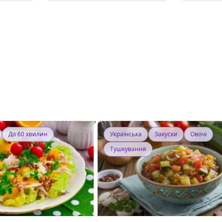
До 60 хвилин
Українська
Закуски
Овочі
Тушкування