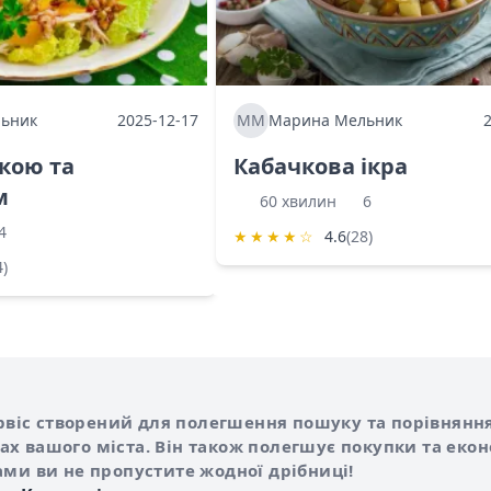
ьник
2025-12-17
ММ
Марина Мельник
ркою та
Кабачкова ікра
м
60 хвилин
6
4
★
★
★
★
☆
4.6
(28)
4)
Shurshilo та корисні посилання
hilo
сервіс створений для полегшення пошуку та порівняння
х вашого міста. Він також полегшує покупки та еко
ами ви не пропустите жодної дрібниці!