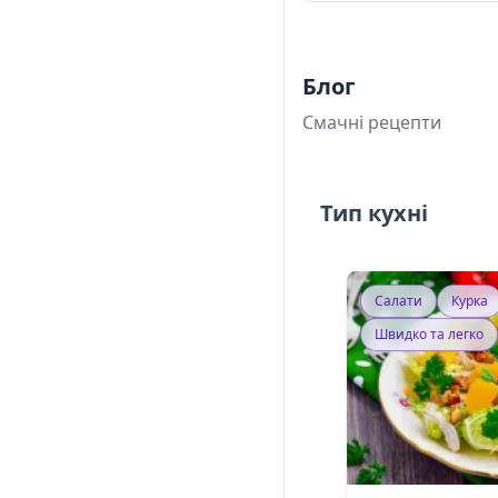
Блог
Смачні рецепти
Тип кухні
Салати
Курка
Швидко та легко