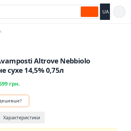
Відкрит
UA
л
vamposti Altrove Nebbiolo
е сухе 14,5% 0,75л
699 грн.
 дешевше?
Характеристики