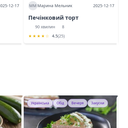
2025-12-17
ММ
Марина Мельник
2025-12-17
М
Печінковий торт
К
90 хвилин
8
★
★
★
★
☆
4.5
(25)
★
Українська
Обід
Вечеря
Закуски
У