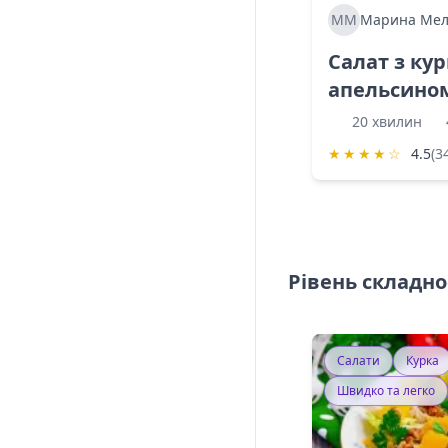
ММ
Марина Мел
Салат з ку
апельсино
20 хвилин
★
★
★
★
☆
4.5
(3
Рівень складно
Салати
Курка
Швидко та легко