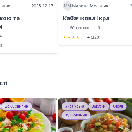
ьник
2025-12-17
ММ
Марина Мельник
ркою та
Кабачкова ікра
м
60 хвилин
6
4
★
★
★
★
☆
4.6
(28)
4)
сті
До 60 хвилин
Українська
Закуски
Овочі
Тушкування