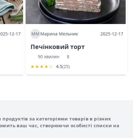
2025-12-17
ММ
Марина Мельник
2025-12-17
М
Печінковий торт
К
90 хвилин
8
★
★
★
★
☆
4.5
(25)
★
 продуктів за категоріями товарів в різних
номить ваш час, створюючи особисті списки на