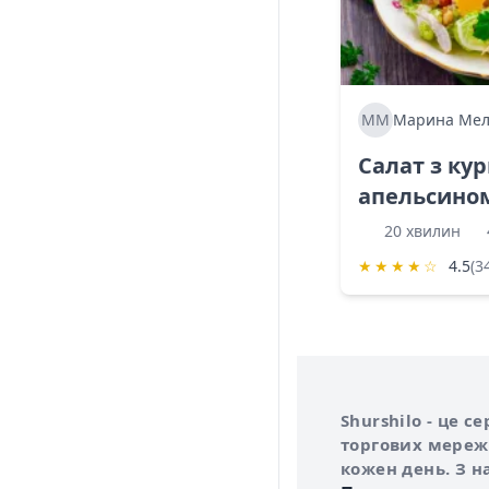
ММ
Марина Мел
Салат з ку
апельсино
20 хвилин
★
★
★
★
☆
4.5
(3
Інформація про 
Про сервіс Shurs
Shurshilo - це 
торгових мережа
кожен день. З н