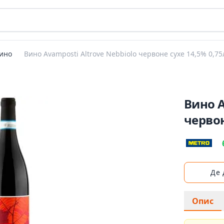
ино
Вино Avamposti Altrove Nebbiolo червоне сухе 14,5% 0,75
Вино A
червон
Де
Опис