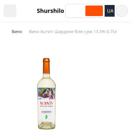
Відкри
Shurshilo
UA
Open sidebar
Вино
Вино Aurvin Шардоне біле сухе 13.5% 0.75л