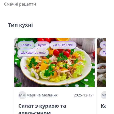
Смачні рецепти
Тип кухні
Салати
Курка
До 60 хвилин
Україн
Швидко та легко
Тушку
ММ
Марина Мельник
2025-12-17
ММ
Ма
Салат з куркою та
Каба
апельсином
60 