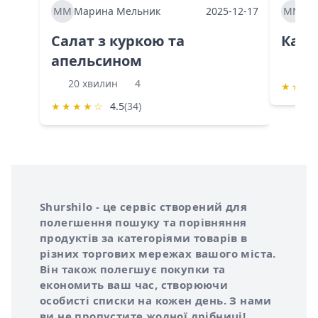
ММ
Марина Мельник
2025-12-17
ММ
Ма
Салат з куркою та
Каба
апельсином
60 
20 хвилин
4
★
★
★
★
★
★
★
☆
4.5
(34)
Інформація про Shurshilo та корисні посилання
Про сервіс Shurshilo
Shurshilo - це сервіс створений для
полегшення пошуку та порівняння
продуктів за категоріями товарів в
різних торгових мережах вашого міста.
Він також полегшує покупки та
економить ваш час, створюючи
особисті списки на кожен день. З нами
ви не пропустите жодної дрібниці!