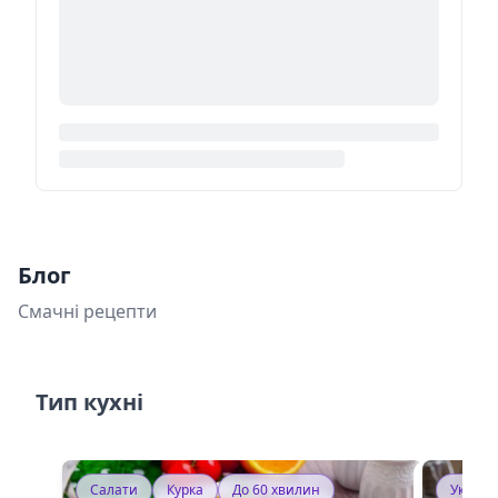
Блог
Смачні рецепти
Тип кухні
Салати
Курка
До 60 хвилин
Україн