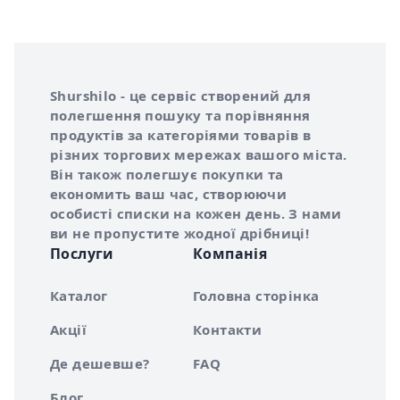
Інформація про Shurshilo та корисні посилання
Про сервіс Shurshilo
Shurshilo - це сервіс створений для
полегшення пошуку та порівняння
продуктів за категоріями товарів в
різних торгових мережах вашого міста.
Він також полегшує покупки та
економить ваш час, створюючи
особисті списки на кожен день. З нами
ви не пропустите жодної дрібниці!
Послуги
Компанія
Каталог
Головна сторінка
Акції
Контакти
Де дешевше?
FAQ
Блог