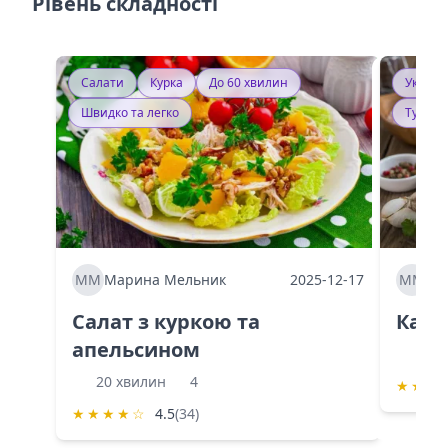
Рівень складності
Салати
Курка
До 60 хвилин
Україн
Швидко та легко
Тушку
ММ
Марина Мельник
2025-12-17
ММ
Ма
Салат з куркою та
Каба
апельсином
60 
20 хвилин
4
★
★
★
★
★
★
★
☆
4.5
(34)