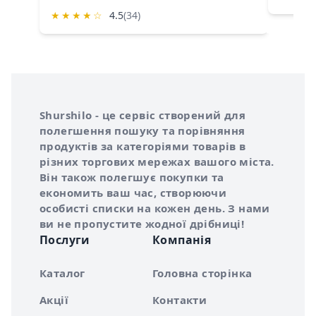
★
★
★
★
☆
4.5
(34)
Інформація про Shurshilo та корисні посилання
Про сервіс Shurshilo
Shurshilo - це сервіс створений для
полегшення пошуку та порівняння
продуктів за категоріями товарів в
різних торгових мережах вашого міста.
Він також полегшує покупки та
економить ваш час, створюючи
особисті списки на кожен день. З нами
ви не пропустите жодної дрібниці!
Послуги
Компанія
Каталог
Головна сторінка
Акції
Контакти