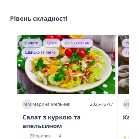
Рівень складності
Салати
Курка
До 60 хвилин
Україн
Швидко та легко
Тушку
ММ
Марина Мельник
2025-12-17
ММ
Ма
Салат з куркою та
Каба
апельсином
60 
20 хвилин
4
★
★
★