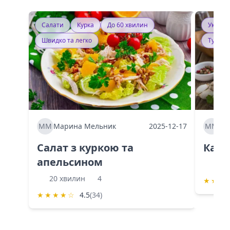
Салати
Курка
До 60 хвилин
Україн
Швидко та легко
Тушку
ММ
Марина Мельник
2025-12-17
ММ
Ма
Салат з куркою та
Каба
апельсином
60 
20 хвилин
4
★
★
★
★
★
★
★
☆
4.5
(34)