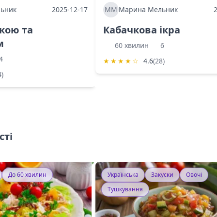
ьник
2025-12-17
ММ
Марина Мельник
ркою та
Кабачкова ікра
м
60 хвилин
6
4
★
★
★
★
☆
4.6
(28)
4)
сті
До 60 хвилин
Українська
Закуски
Овочі
Тушкування