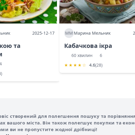
ьник
2025-12-17
ММ
Марина Мельник
ркою та
Кабачкова ікра
м
60 хвилин
6
4
★
★
★
★
☆
4.6
(28)
4)
Shurshilo та корисні посилання
hilo
сервіс створений для полегшення пошуку та порівняння
х вашого міста. Він також полегшує покупки та еко
ами ви не пропустите жодної дрібниці!