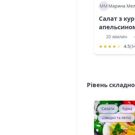
ММ
Марина Мел
Салат з ку
апельсино
20 хвилин
★
★
★
★
☆
4.5
(3
Рівень складно
Салати
Курка
Швидко та легко