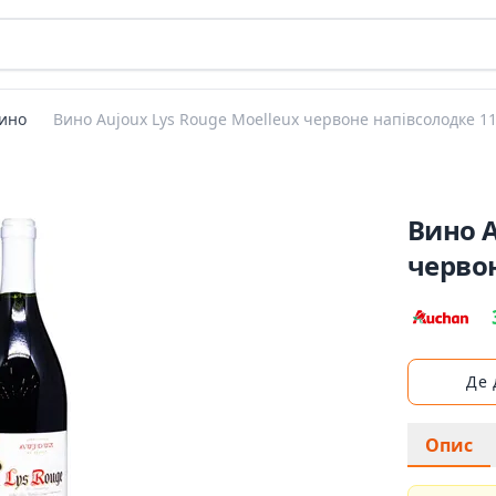
ино
Вино Aujoux Lys Rouge Moelleux червоне напівсолодке 11
Вино A
червон
Де
Опис