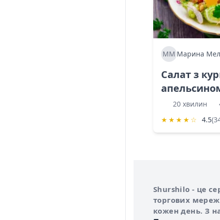
ММ
Марина Мел
Салат з ку
апельсино
20 хвилин
★
★
★
★
☆
4.5
(3
Інформація про 
Про сервіс Shurs
Shurshilo - це 
торгових мережа
кожен день. З н