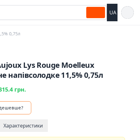
Відкрит
UA
,5% 0,75л
ujoux Lys Rouge Moelleux
е напівсолодке 11,5% 0,75л
315.4 грн.
 дешевше?
Характеристики