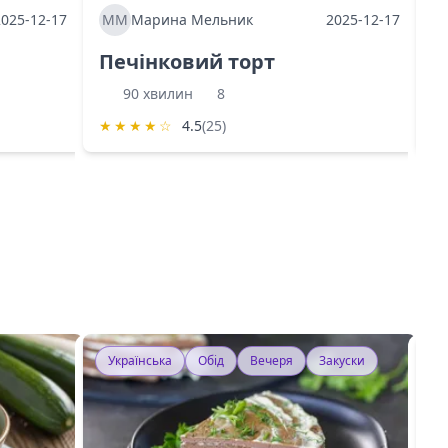
2025-12-17
ММ
Марина Мельник
2025-12-17
М
Печінковий торт
К
90 хвилин
8
★
★
★
★
☆
4.5
(25)
★
Українська
Обід
Вечеря
Закуски
У