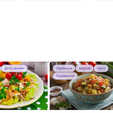
До 60 хвилин
Українська
Закуски
Овочі
Тушкування