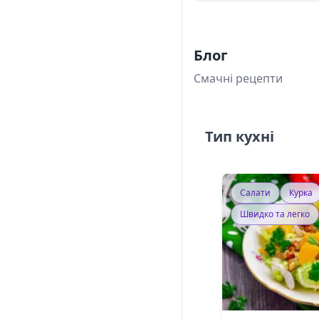
Блог
Смачні рецепти
Тип кухні
Салати
Курка
Швидко та легко