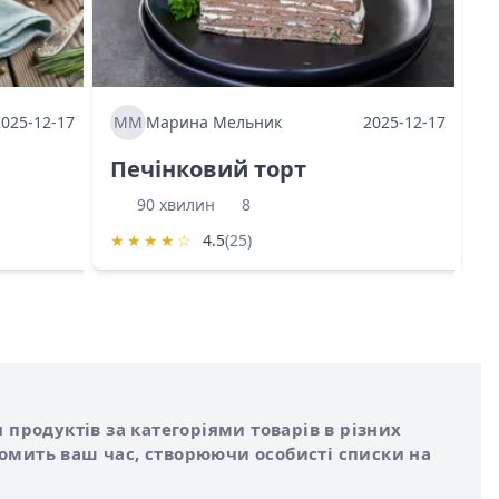
2025-12-17
ММ
Марина Мельник
2025-12-17
М
Печінковий торт
К
90 хвилин
8
★
★
★
★
☆
4.5
(25)
★
 продуктів за категоріями товарів в різних
номить ваш час, створюючи особисті списки на