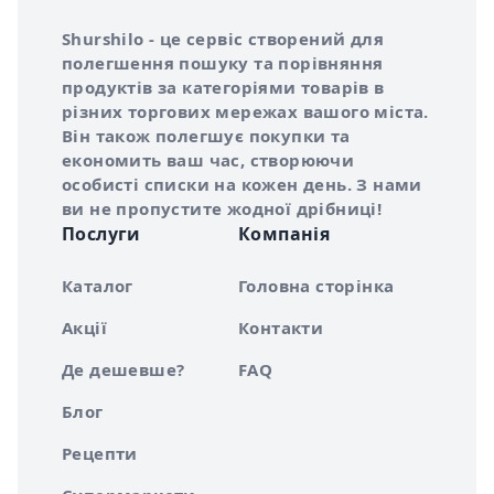
Інформація про Shurshilo та корисні посилання
Про сервіс Shurshilo
Shurshilo - це сервіс створений для
полегшення пошуку та порівняння
продуктів за категоріями товарів в
різних торгових мережах вашого міста.
Він також полегшує покупки та
економить ваш час, створюючи
особисті списки на кожен день. З нами
ви не пропустите жодної дрібниці!
Послуги
Компанія
Каталог
Головна сторінка
Акції
Контакти
Де дешевше?
FAQ
Блог
Рецепти