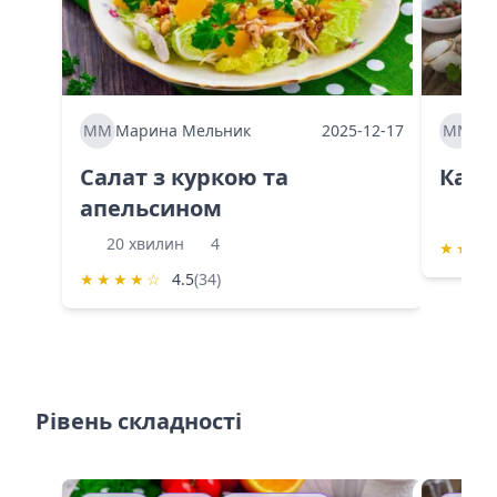
ММ
Марина Мельник
2025-12-17
ММ
Ма
Салат з куркою та
Каба
апельсином
60 
20 хвилин
4
★
★
★
★
★
★
★
☆
4.5
(34)
Рівень складності