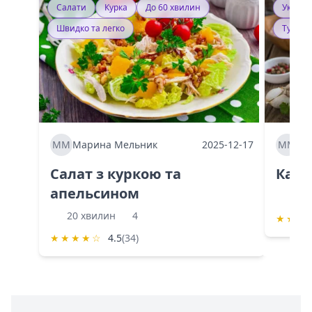
Салати
Курка
До 60 хвилин
Україн
Швидко та легко
Тушку
ММ
Марина Мельник
2025-12-17
ММ
Ма
Салат з куркою та
Каба
апельсином
60 
20 хвилин
4
★
★
★
★
★
★
★
☆
4.5
(34)