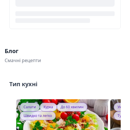
Блог
Смачні рецепти
Тип кухні
Салати
Курка
До 60 хвилин
Україн
Швидко та легко
Тушку