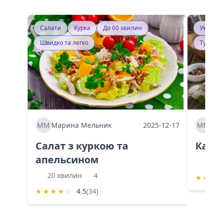
Салати
Курка
До 60 хвилин
Україн
Швидко та легко
Тушку
ММ
Марина Мельник
2025-12-17
ММ
Ма
Салат з куркою та
Каба
апельсином
60 
20 хвилин
4
★
★
★
★
★
★
★
☆
4.5
(34)