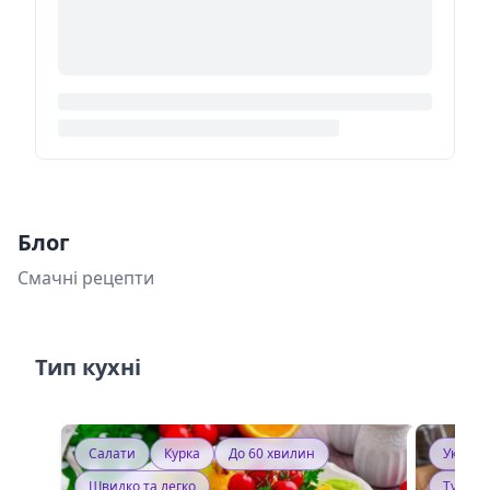
Блог
Смачні рецепти
Тип кухні
Салати
Курка
До 60 хвилин
Україн
Швидко та легко
Тушку