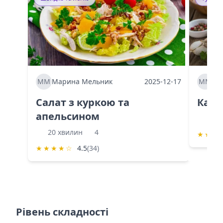
ММ
Марина Мельник
2025-12-17
ММ
Ма
Салат з куркою та
Каба
апельсином
60 
20 хвилин
4
★
★
★
★
★
★
★
☆
4.5
(34)
Рівень складності