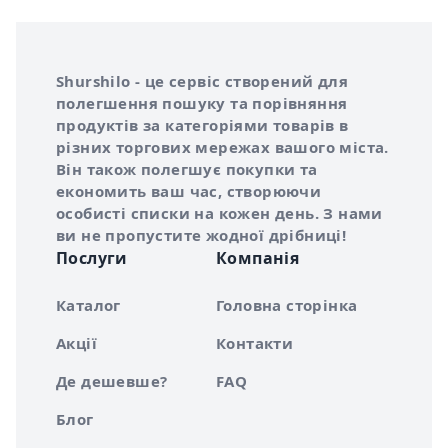
Інформація про Shurshilo та корисні посилання
Про сервіс Shurshilo
Shurshilo - це сервіс створений для
полегшення пошуку та порівняння
продуктів за категоріями товарів в
різних торгових мережах вашого міста.
Він також полегшує покупки та
економить ваш час, створюючи
особисті списки на кожен день. З нами
ви не пропустите жодної дрібниці!
Послуги
Компанія
Каталог
Головна сторінка
Акції
Контакти
Де дешевше?
FAQ
Блог