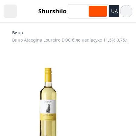
Відкри
Shurshilo
UA
Open sidebar
Вино
Вино Ataegina Loureiro DOC біле напівсухе 11,5% 0,75л