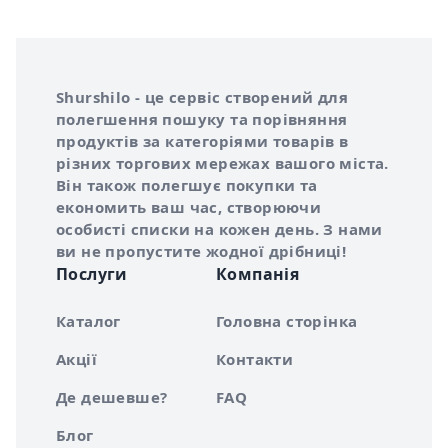
Інформація про Shurshilo та корисні посилання
Про сервіс Shurshilo
Shurshilo - це сервіс створений для
полегшення пошуку та порівняння
продуктів за категоріями товарів в
різних торгових мережах вашого міста.
Він також полегшує покупки та
економить ваш час, створюючи
особисті списки на кожен день. З нами
ви не пропустите жодної дрібниці!
Послуги
Компанія
Каталог
Головна сторінка
Акції
Контакти
Де дешевше?
FAQ
Блог