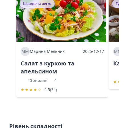
Швидко та легко
Тушку
ММ
Марина Мельник
2025-12-17
ММ
Ма
Салат з куркою та
Каба
апельсином
60 
20 хвилин
4
★
★
★
★
★
★
★
☆
4.5
(34)
Рівень складності