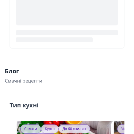
Блог
Смачні рецепти
Тип кухні
Салати
Курка
До 60 хвилин
Україн