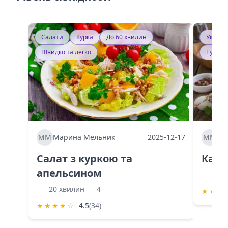
Салати
Курка
До 60 хвилин
Україн
Швидко та легко
Тушку
ММ
Марина Мельник
2025-12-17
ММ
Ма
Салат з куркою та
Каба
апельсином
60 
20 хвилин
4
★
★
★
★
★
★
★
☆
4.5
(34)