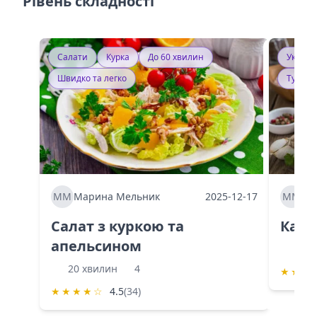
Рівень складності
Салати
Курка
До 60 хвилин
Україн
Швидко та легко
Тушку
ММ
Марина Мельник
2025-12-17
ММ
Ма
Салат з куркою та
Каба
апельсином
60 
20 хвилин
4
★
★
★
★
★
★
★
☆
4.5
(34)