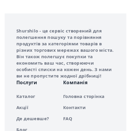
Інформація про Shurshilo та корисні посилання
Про сервіс Shurshilo
Shurshilo - це сервіс створений для
полегшення пошуку та порівняння
продуктів за категоріями товарів в
різних торгових мережах вашого міста.
Він також полегшує покупки та
економить ваш час, створюючи
особисті списки на кожен день. З нами
ви не пропустите жодної дрібниці!
Послуги
Компанія
Каталог
Головна сторінка
Акції
Контакти
Де дешевше?
FAQ
Блог