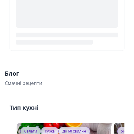
Блог
Смачні рецепти
Тип кухні
Салати
Курка
До 60 хвилин
Україн