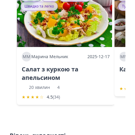
Швидко та легко
Тушку
ММ
Марина Мельник
2025-12-17
ММ
Ма
Салат з куркою та
Каба
апельсином
60 
20 хвилин
4
★
★
★
★
★
★
★
☆
4.5
(34)