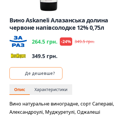
Вино Askaneli Алазанська долина
червоне напівсолодке 12% 0,75л
264.5 грн.
-24%
349.5 грн.
349.5 грн.
Де дешевше?
Опис
Характеристики
Вино натуральне виноградне, сорт Сапераві,
Александроулі, Муджуретулі, Оджалеші