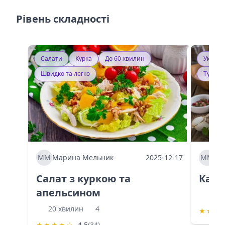
Рівень складності
Салати
Курка
До 60 хвилин
Україн
Швидко та легко
Тушку
ММ
Марина Мельник
2025-12-17
ММ
Ма
Салат з куркою та
Каба
апельсином
60 
20 хвилин
4
★
★
★
★
★
★
★
☆
4.5
(34)