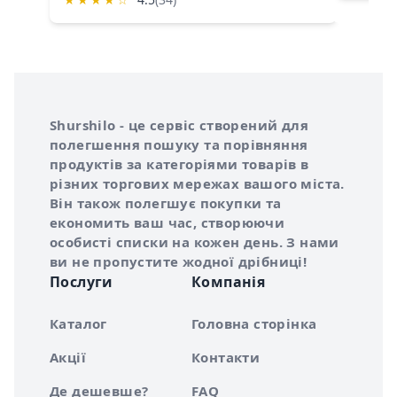
Інформація про Shurshilo та корисні посилання
Про сервіс Shurshilo
Shurshilo - це сервіс створений для
полегшення пошуку та порівняння
продуктів за категоріями товарів в
різних торгових мережах вашого міста.
Він також полегшує покупки та
економить ваш час, створюючи
особисті списки на кожен день. З нами
ви не пропустите жодної дрібниці!
Послуги
Компанія
Каталог
Головна сторінка
Акції
Контакти
Де дешевше?
FAQ