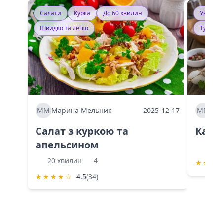
Салати
Курка
До 60 хвилин
Україн
Швидко та легко
Тушку
ММ
Марина Мельник
2025-12-17
ММ
Ма
Салат з куркою та
Каба
апельсином
60 
20 хвилин
4
★
★
★
★
★
★
★
☆
4.5
(34)