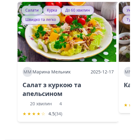
Салати
Курка
До 60 хвилин
Україн
Швидко та легко
Тушку
ММ
Марина Мельник
2025-12-17
ММ
Ма
Салат з куркою та
Каба
апельсином
60 
20 хвилин
4
★
★
★
★
★
★
★
☆
4.5
(34)