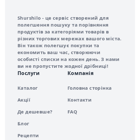
Інформація про Shurshilo та корисні посилання
Про сервіс Shurshilo
Shurshilo - це сервіс створений для
полегшення пошуку та порівняння
продуктів за категоріями товарів в
різних торгових мережах вашого міста.
Він також полегшує покупки та
економить ваш час, створюючи
особисті списки на кожен день. З нами
ви не пропустите жодної дрібниці!
Послуги
Компанія
Каталог
Головна сторінка
Акції
Контакти
Де дешевше?
FAQ
Блог
Рецепти