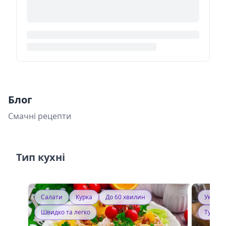
Блог
Смачні рецепти
Тип кухні
Салати
Курка
До 60 хвилин
Україн
Швидко та легко
Тушку