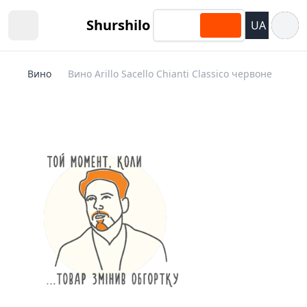
Відкри
Shurshilo
UA
Open sidebar
Вино
Вино Arillo Sacello Chianti Classico червоне