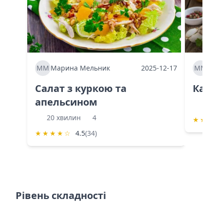
ММ
Марина Мельник
2025-12-17
ММ
Ма
Салат з куркою та
Каба
апельсином
60 
20 хвилин
4
★
★
★
★
★
★
★
☆
4.5
(34)
Рівень складності