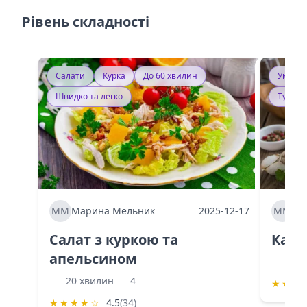
Рівень складності
Салати
Курка
До 60 хвилин
Україн
Швидко та легко
Тушку
ММ
Марина Мельник
2025-12-17
ММ
Ма
Салат з куркою та
Каба
апельсином
60 
20 хвилин
4
★
★
★
★
★
★
★
☆
4.5
(34)