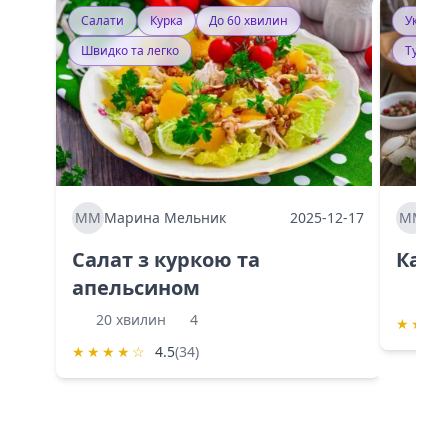
Салати
Курка
До 60 хвилин
Україн
Швидко та легко
Тушку
ММ
Марина Мельник
2025-12-17
ММ
Ма
Салат з куркою та
Каба
апельсином
60 
20 хвилин
4
★
★
★
★
★
★
★
☆
4.5
(34)