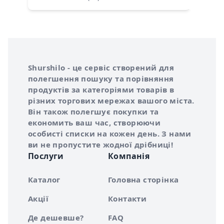
Інформація про Shurshilo та корисні посилання
Про сервіс Shurshilo
Shurshilo - це сервіс створений для
полегшення пошуку та порівняння
продуктів за категоріями товарів в
різних торгових мережах вашого міста.
Він також полегшує покупки та
економить ваш час, створюючи
особисті списки на кожен день. З нами
ви не пропустите жодної дрібниці!
Послуги
Компанія
Каталог
Головна сторінка
Акції
Контакти
Де дешевше?
FAQ