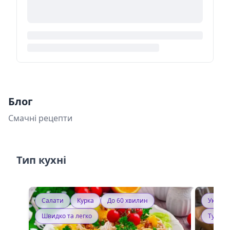
Блог
Смачні рецепти
Тип кухні
Салати
Курка
До 60 хвилин
Україн
Швидко та легко
Тушку