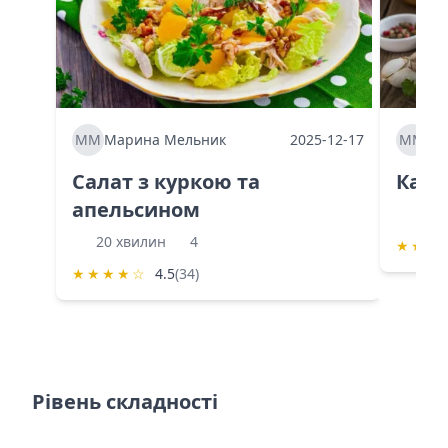
ММ
Марина Мельник
2025-12-17
ММ
Ма
Салат з куркою та
Каба
апельсином
60 
20 хвилин
4
★
★
★
★
★
★
★
☆
4.5
(34)
Рівень складності