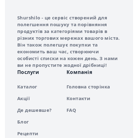
Інформація про Shurshilo та корисні посилання
Про сервіс Shurshilo
Shurshilo - це сервіс створений для
полегшення пошуку та порівняння
продуктів за категоріями товарів в
різних торгових мережах вашого міста.
Він також полегшує покупки та
економить ваш час, створюючи
особисті списки на кожен день. З нами
ви не пропустите жодної дрібниці!
Послуги
Компанія
Каталог
Головна сторінка
Акції
Контакти
Де дешевше?
FAQ
Блог
Рецепти