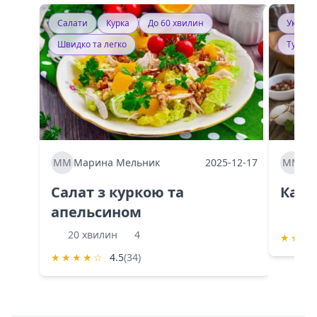
Салати
Курка
До 60 хвилин
Україн
Швидко та легко
Тушку
ММ
Марина Мельник
2025-12-17
ММ
Ма
Салат з куркою та
Каба
апельсином
60 
20 хвилин
4
★
★
★
★
★
★
★
☆
4.5
(34)