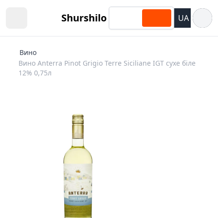
Відкри
Shurshilo
UA
Open sidebar
Вино
Вино Anterra Pinot Grigio Terre Siciliane IGT сухе біле
12% 0,75л