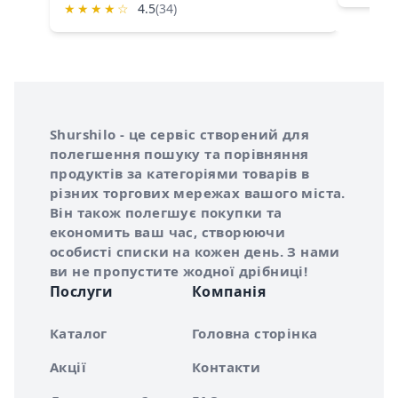
★
★
★
★
☆
4.5
(34)
Інформація про Shurshilo та корисні посилання
Про сервіс Shurshilo
Shurshilo - це сервіс створений для
полегшення пошуку та порівняння
продуктів за категоріями товарів в
різних торгових мережах вашого міста.
Він також полегшує покупки та
економить ваш час, створюючи
особисті списки на кожен день. З нами
ви не пропустите жодної дрібниці!
Послуги
Компанія
Каталог
Головна сторінка
Акції
Контакти