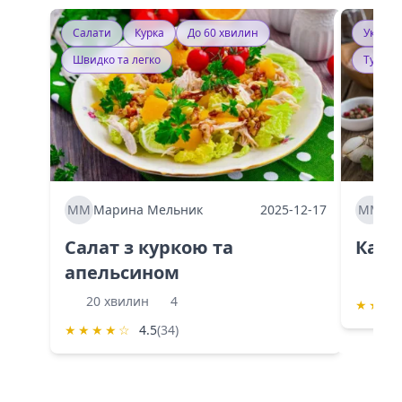
Салати
Курка
До 60 хвилин
Україн
Швидко та легко
Тушку
ММ
Марина Мельник
2025-12-17
ММ
Ма
Салат з куркою та
Каба
апельсином
60 
20 хвилин
4
★
★
★
★
★
★
★
☆
4.5
(34)