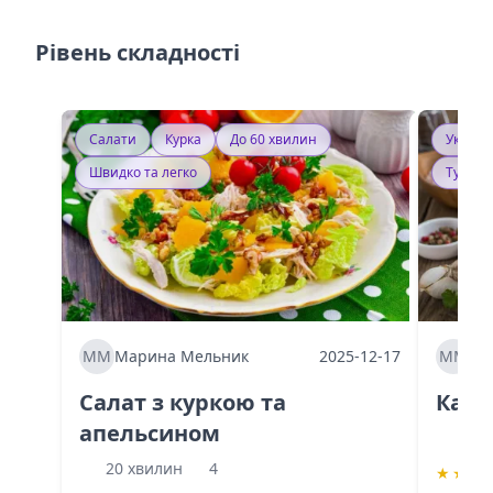
Рівень складності
Салати
Курка
До 60 хвилин
Україн
Швидко та легко
Тушку
ММ
Марина Мельник
2025-12-17
ММ
Ма
Салат з куркою та
Каба
апельсином
60 
20 хвилин
4
★
★
★