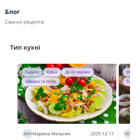
Блог
Смачні рецепти
Тип кухні
Салати
Курка
До 60 хвилин
Україн
Швидко та легко
Тушку
ММ
Марина Мельник
2025-12-17
ММ
Ма