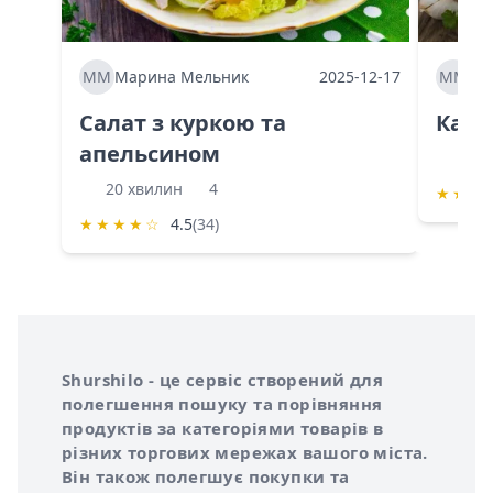
ММ
Марина Мельник
2025-12-17
ММ
Ма
Салат з куркою та
Каба
апельсином
60 
20 хвилин
4
★
★
★
★
★
★
★
☆
4.5
(34)
Інформація про Shurshilo та корисні посилання
Про сервіс Shurshilo
Shurshilo - це сервіс створений для
полегшення пошуку та порівняння
продуктів за категоріями товарів в
різних торгових мережах вашого міста.
Він також полегшує покупки та