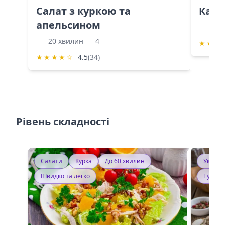
Салат з куркою та
Каба
апельсином
60 
20 хвилин
4
★
★
★
★
★
★
★
☆
4.5
(34)
Рівень складності
Салати
Курка
До 60 хвилин
Україн
Швидко та легко
Тушку