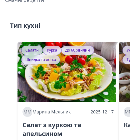
Смачні рецепти
Тип кухні
Салати
Курка
До 60 хвилин
Україн
Швидко та легко
Тушку
ММ
Марина Мельник
2025-12-17
ММ
Ма
Салат з куркою та
Каба
апельсином
60 