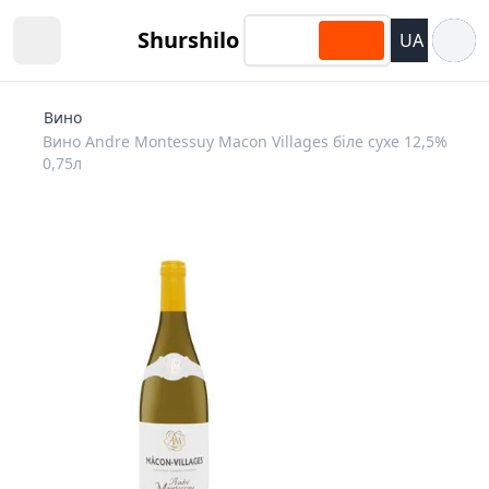
Відкри
Shurshilo
UA
Open sidebar
Вино
Вино Andre Montessuy Macon Villages біле сухе 12,5%
0,75л