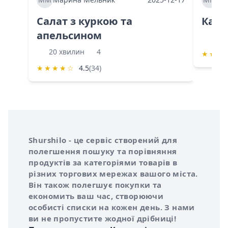
Салат з куркою та
Каба
апельсином
60 
20 хвилин
4
★
★
★
★
★
★
★
☆
4.5
(34)
Інформація про Shurshilo та корисні посилання
Про сервіс Shurshilo
Shurshilo - це сервіс створений для
полегшення пошуку та порівняння
продуктів за категоріями товарів в
різних торгових мережах вашого міста.
Він також полегшує покупки та
економить ваш час, створюючи
особисті списки на кожен день. З нами
ви не пропустите жодної дрібниці!