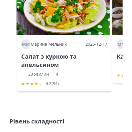
ММ
Марина Мельник
2025-12-17
ММ
Ма
Салат з куркою та
Каба
апельсином
60 
20 хвилин
4
★
★
★
★
★
★
★
☆
4.5
(34)
Рівень складності