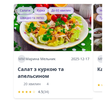
Салати
Курка
До 60 хвилин
Україн
Швидко та легко
Тушку
ММ
Марина Мельник
2025-12-17
ММ
Ма
Салат з куркою та
Каба
апельсином
60 
20 хвилин
4
★
★
★
★
★
★
★
☆
4.5
(34)