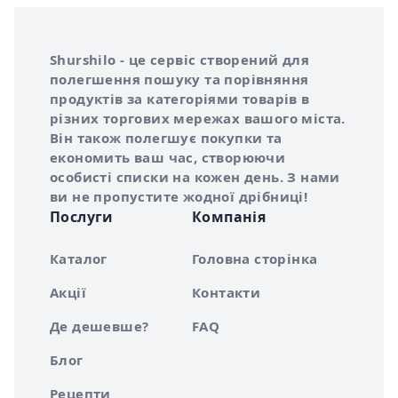
Інформація про Shurshilo та корисні посилання
Про сервіс Shurshilo
Shurshilo - це сервіс створений для
полегшення пошуку та порівняння
продуктів за категоріями товарів в
різних торгових мережах вашого міста.
Він також полегшує покупки та
економить ваш час, створюючи
особисті списки на кожен день. З нами
ви не пропустите жодної дрібниці!
Послуги
Компанія
Каталог
Головна сторінка
Акції
Контакти
Де дешевше?
FAQ
Блог
Рецепти