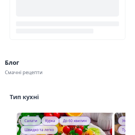
Блог
Смачні рецепти
Тип кухні
Салати
Курка
До 60 хвилин
Україн
Швидко та легко
Тушку