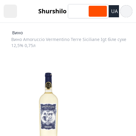
Відкри
Shurshilo
UA
Open sidebar
Вино
Вино Amoruccio Vermentino Terre Siciliane Igt біле сухе
12,5% 0,75л