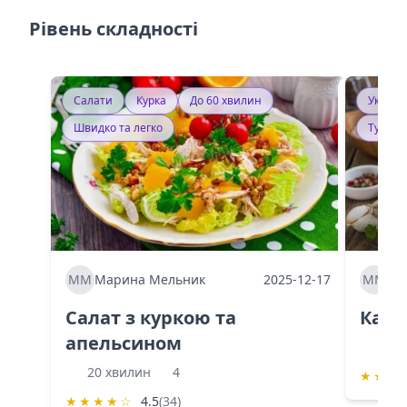
Рівень складності
Салати
Курка
До 60 хвилин
Україн
Швидко та легко
Тушку
ММ
Марина Мельник
2025-12-17
ММ
Ма
Салат з куркою та
Каба
апельсином
60 
20 хвилин
4
★
★
★
★
★
★
★
☆
4.5
(34)