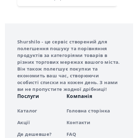
Інформація про Shurshilo та корисні посилання
Про сервіс Shurshilo
Shurshilo - це сервіс створений для
полегшення пошуку та порівняння
продуктів за категоріями товарів в
різних торгових мережах вашого міста.
Він також полегшує покупки та
економить ваш час, створюючи
особисті списки на кожен день. З нами
ви не пропустите жодної дрібниці!
Послуги
Компанія
Каталог
Головна сторінка
Акції
Контакти
Де дешевше?
FAQ