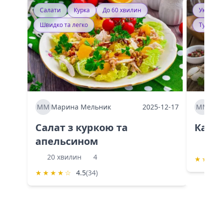
Салати
Курка
До 60 хвилин
Україн
Швидко та легко
Тушку
ММ
Марина Мельник
2025-12-17
ММ
Ма
Салат з куркою та
Каба
апельсином
60 
20 хвилин
4
★
★
★
★
★
★
★
☆
4.5
(34)