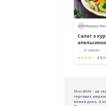
ММ
Марина Мел
Салат з ку
апельсино
20 хвилин
★
★
★
★
☆
4.5
(3
Інформація про 
Про сервіс Shurs
Shurshilo - це 
торгових мережа
кожен день. З н