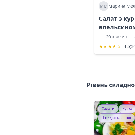
ММ
Марина Мел
Салат з ку
апельсино
20 хвилин
★
★
★
★
☆
4.5
(3
Рівень складно
Салати
Курка
Швидко та легко