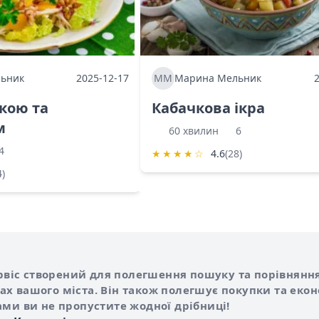
ьник
2025-12-17
ММ
Марина Мельник
ркою та
Кабачкова ікра
м
60 хвилин
6
4
★
★
★
★
☆
4.6
(28)
4)
Shurshilo та корисні посилання
hilo
сервіс створений для полегшення пошуку та порівняння
х вашого міста. Він також полегшує покупки та еко
ами ви не пропустите жодної дрібниці!