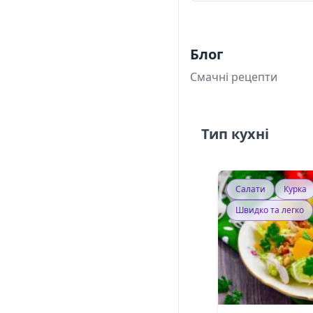
Блог
Смачні рецепти
Тип кухні
Салати
Курка
Швидко та легко