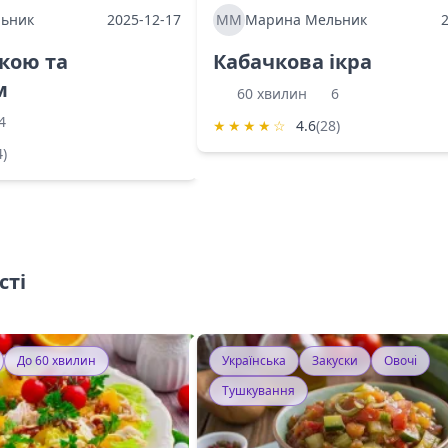
ьник
2025-12-17
ММ
Марина Мельник
ркою та
Кабачкова ікра
м
60 хвилин
6
4
★
★
★
★
☆
4.6
(28)
4)
сті
До 60 хвилин
Українська
Закуски
Овочі
Тушкування