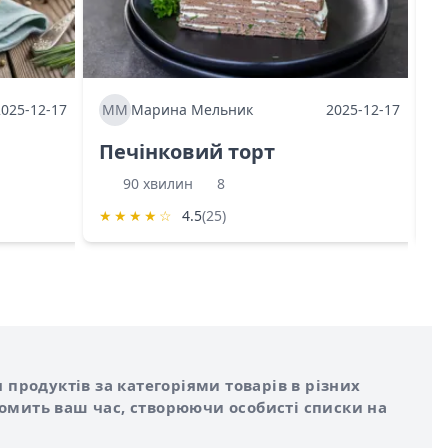
2025-12-17
ММ
Марина Мельник
2025-12-17
М
Печінковий торт
К
90 хвилин
8
★
★
★
★
☆
4.5
(25)
★
 продуктів за категоріями товарів в різних
номить ваш час, створюючи особисті списки на