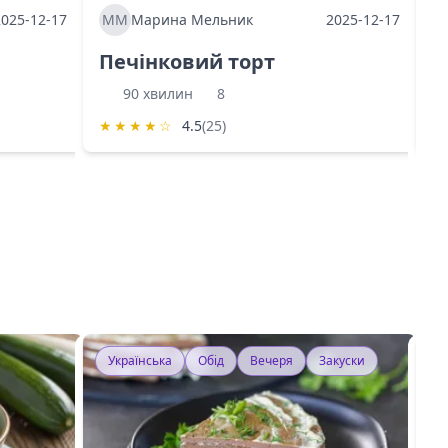
2025-12-17
ММ
Марина Мельник
2025-12-17
М
Печінковий торт
К
90 хвилин
8
★
★
★
★
☆
4.5
(25)
★
Українська
Обід
Вечеря
Закуски
У