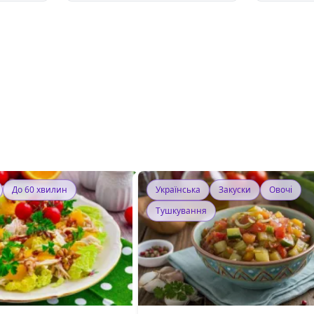
До 60 хвилин
Українська
Закуски
Овочі
Тушкування