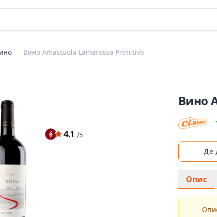
ино
Вино Amastuola Lamarossa Primitivo
Вино A
Де
Опис
Опис