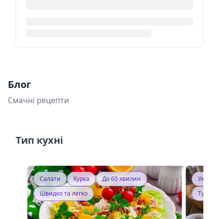
Блог
Смачні рецепти
Тип кухні
Салати
Курка
До 60 хвилин
Україн
Швидко та легко
Тушку