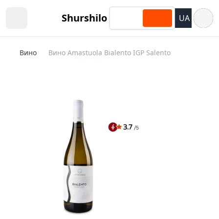
Відкри
Shurshilo
UA
Open sidebar
Вино
Вино Amastuola Bialento IGP Salento