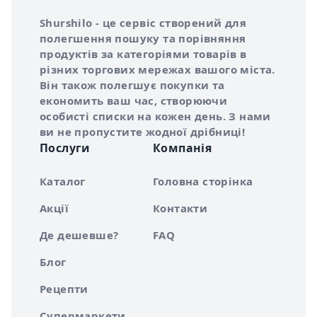
Інформація про Shurshilo та корисні посилання
Про сервіс Shurshilo
Shurshilo - це сервіс створений для
полегшення пошуку та порівняння
продуктів за категоріями товарів в
різних торгових мережах вашого міста.
Він також полегшує покупки та
економить ваш час, створюючи
особисті списки на кожен день. З нами
ви не пропустите жодної дрібниці!
Послуги
Компанія
Каталог
Головна сторінка
Акції
Контакти
Де дешевше?
FAQ
Блог
Рецепти
Супермаркети