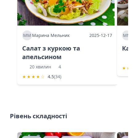
ММ
Марина Мельник
2025-12-17
ММ
Ма
Салат з куркою та
Каба
апельсином
60 
20 хвилин
4
★
★
★
★
★
★
★
☆
4.5
(34)
Рівень складності