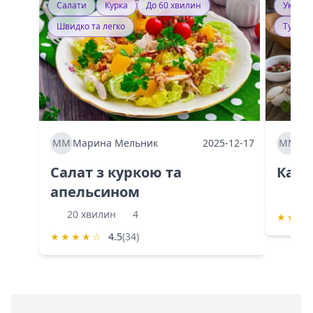
Салати
Курка
До 60 хвилин
Україн
Швидко та легко
Тушку
ММ
Марина Мельник
2025-12-17
ММ
Ма
Салат з куркою та
Каба
апельсином
60 
20 хвилин
4
★
★
★
★
★
★
★
☆
4.5
(34)