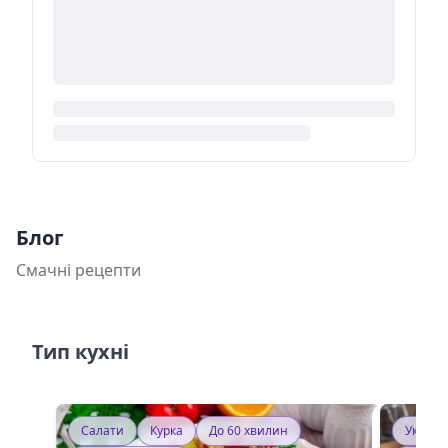
Блог
Смачні рецепти
Тип кухні
Салати
Курка
До 60 хвилин
Україн