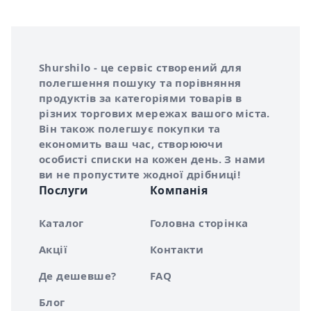
Інформація про Shurshilo та корисні посилання
Про сервіс Shurshilo
Shurshilo - це сервіс створений для
полегшення пошуку та порівняння
продуктів за категоріями товарів в
різних торгових мережах вашого міста.
Він також полегшує покупки та
економить ваш час, створюючи
особисті списки на кожен день. З нами
ви не пропустите жодної дрібниці!
Послуги
Компанія
Каталог
Головна сторінка
Акції
Контакти
Де дешевше?
FAQ
Блог