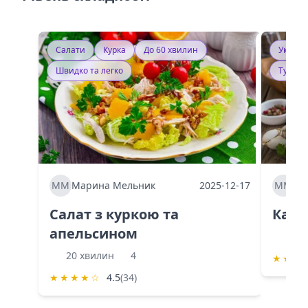
Салати
Курка
До 60 хвилин
Україн
Швидко та легко
Тушку
ММ
Марина Мельник
2025-12-17
ММ
Ма
Салат з куркою та
Каба
апельсином
60 
20 хвилин
4
★
★
★
★
★
★
★
☆
4.5
(34)