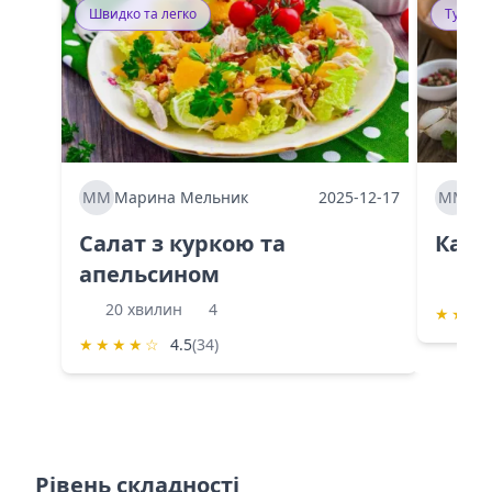
Швидко та легко
Тушку
ММ
Марина Мельник
2025-12-17
ММ
Ма
Салат з куркою та
Каба
апельсином
60 
20 хвилин
4
★
★
★
★
★
★
★
☆
4.5
(34)
Рівень складності