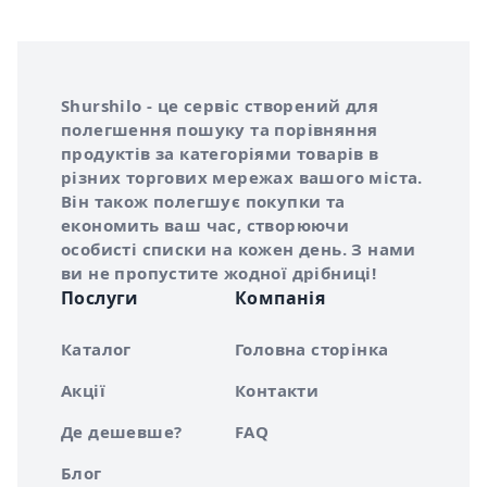
Інформація про Shurshilo та корисні посилання
Про сервіс Shurshilo
Shurshilo - це сервіс створений для
полегшення пошуку та порівняння
продуктів за категоріями товарів в
різних торгових мережах вашого міста.
Він також полегшує покупки та
економить ваш час, створюючи
особисті списки на кожен день. З нами
ви не пропустите жодної дрібниці!
Послуги
Компанія
Каталог
Головна сторінка
Акції
Контакти
Де дешевше?
FAQ
Блог