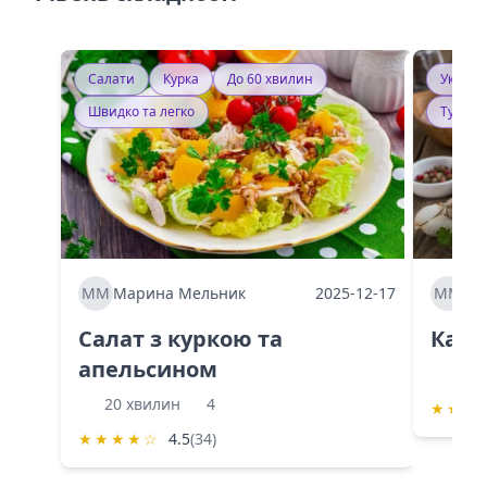
Салати
Курка
До 60 хвилин
Україн
Швидко та легко
Тушку
ММ
Марина Мельник
2025-12-17
ММ
Ма
Салат з куркою та
Каба
апельсином
60 
20 хвилин
4
★
★
★
★
★
★
★
☆
4.5
(34)