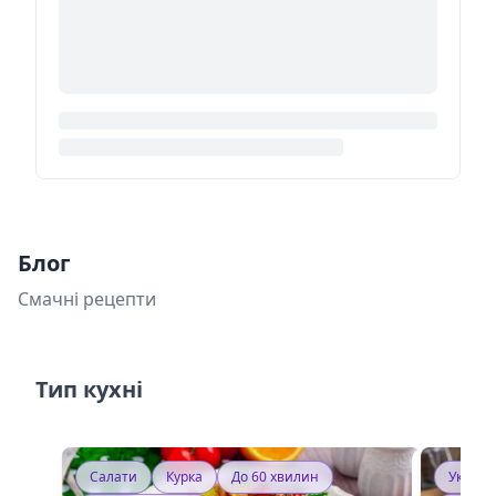
Блог
Смачні рецепти
Тип кухні
Салати
Курка
До 60 хвилин
Україн