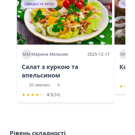
Швидко та легко
Тушку
ММ
Марина Мельник
2025-12-17
ММ
Ма
Салат з куркою та
Каба
апельсином
60 
20 хвилин
4
★
★
★
★
★
★
★
☆
4.5
(34)
Рівень складності