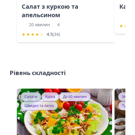
Салат з куркою та
Каба
апельсином
60 
20 хвилин
4
★
★
★
★
★
★
★
☆
4.5
(34)
Рівень складності
Салати
Курка
До 60 хвилин
Україн
Швидко та легко
Тушку