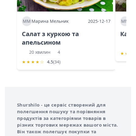
ММ
Марина Мельник
2025-12-17
ММ
Ма
Салат з куркою та
Каба
апельсином
60 
20 хвилин
4
★
★
★
★
★
★
★
☆
4.5
(34)
Інформація про Shurshilo та корисні посилання
Про сервіс Shurshilo
Shurshilo - це сервіс створений для
полегшення пошуку та порівняння
продуктів за категоріями товарів в
різних торгових мережах вашого міста.
Він також полегшує покупки та