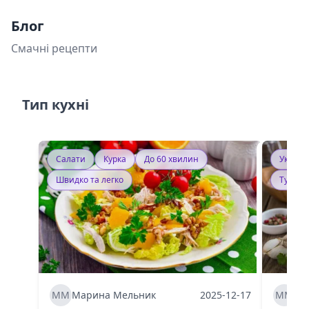
Блог
Смачні рецепти
Тип кухні
Салати
Курка
До 60 хвилин
Україн
Швидко та легко
Тушку
ММ
Марина Мельник
2025-12-17
ММ
Ма