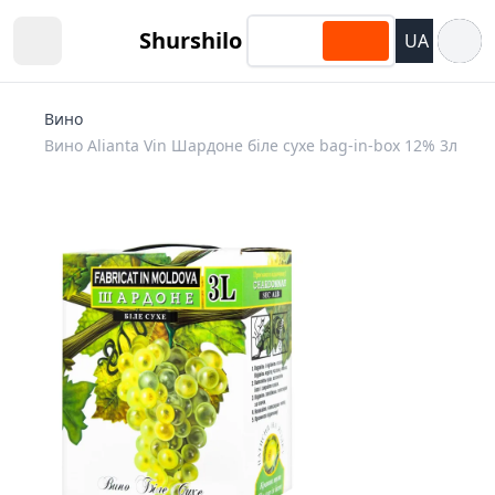
Відкри
Shurshilo
UA
Open sidebar
Вино
Вино Alianta Vin Шардоне біле сухе bag-in-box 12% 3л